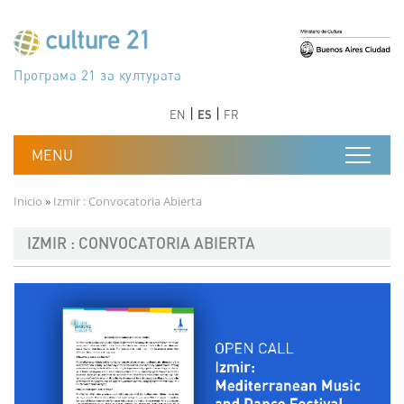
Pasar al contenido principal
Програма 21 за културата
Agenda 21 de la cultura
Agjenda 21 për kulturë
Agenda 21 van cultuur
Agenda 21 for culture
Kulturaren Agenda 21
Agenda 21 de la culture
Axenda 21 da cultura
Agenda 21 für Kultur
Agenda 21 della cultura
文化のためのアジェンダ21
Agenda 21 dla kultury
Agenda 21 da cultura
Повестка дня 21 для культуры
Agenda 21 za kulturu
Agenda 21 de la cultura
Agenda 21 för kulturen
Kültür için Gündem 21
Порядок денний 21 для культури
جدول أعمال القرن 21 للثقافة
دستورکار 21 برای فرهنگ
Anterior
Siguiente
Anterior
Siguiente
EN
ES
FR
Ruta de navegación
Inicio
Izmir : Convocatoria Abierta
IZMIR : CONVOCATORIA ABIERTA