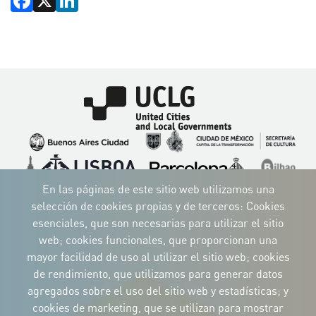
Imagen
Imagen
Imagen
Imagen
Imagen
Imagen
Imagen
Imagen
Imagen
Imagen
En las páginas de este sitio web utilizamos una
selección de cookies propias y de terceros: Cookies
esenciales, que son necesarias para utilizar el sitio
web; cookies funcionales, que proporcionan una
mayor facilidad de uso al utilizar el sitio web; cookies
IDENTIDAD CORPORATIVA
de rendimiento, que utilizamos para generar datos
Descargue
los logotipos
agregados sobre el uso del sitio web y estadísticas; y
y el manual
cookies de marketing, que se utilizan para mostrar
CONTACTO