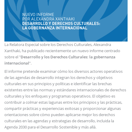
La Relatora Especial sobre los Derechos Culturales, Alexandra
Xanthaki, ha publicado recientemente un nuevo informe centrado
sobre el "
Desarrollo y los Derechos Culturales: la gobernanza
internacional
".
El informe pretende examinar cómo los diversos actores operativos
de las agendas de desarrollo integran los derechos y objetivos
culturales en sus principios y políticas e identificar las brechas
existentes entre las normas y estándares internacionales de derechos
culturales y los enfoques y programas operativos. El objetivo es
contribuir a colmar estas lagunas entre los principios y las prácticas,
compartir prácticas y experiencias exitosas y proporcionar algunas
orientaciones sobre cómo pueden aplicarse mejor los derechos
culturales en las agendas y estrategias de desarrollo, incluida la
Agenda 2030 para el Desarrollo Sostenible y más allá.