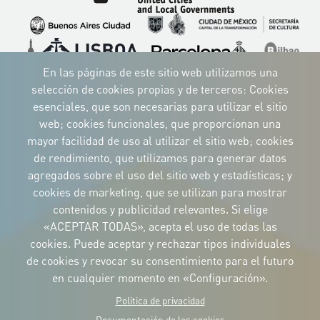
Imagen
Imagen
Imagen
Imagen
Imagen
Imagen
Imagen
Imagen
Imagen
En las páginas de este sitio web utilizamos una
selección de cookies propias y de terceros: Cookies
esenciales, que son necesarias para utilizar el sitio
web; cookies funcionales, que proporcionan una
mayor facilidad de uso al utilizar el sitio web; cookies
IDENTIDAD CORPORATIVA
de rendimiento, que utilizamos para generar datos
Descargue
los logotipos
agregados sobre el uso del sitio web y estadísticas; y
y el manual
cookies de marketing, que se utilizan para mostrar
CONTACTO
contenidos y publicidad relevantes. Si elige
Carrer Avinyó, 15
08002 Barcelona
«ACEPTAR TODAS», acepta el uso de todas las
culture@uclg.org
cookies. Puede aceptar y rechazar tipos individuales
NEWSLETTER
de cookies y revocar su consentimiento para el futuro
en cualquier momento en «Configuración».
Politica de privacidad