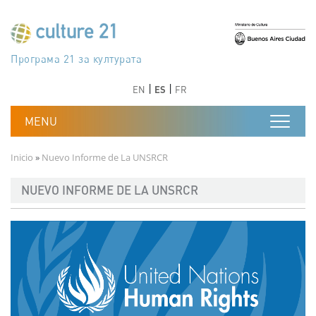
Pasar al contenido principal
Програма 21 за културата
Agenda 21 de la cultura
Agjenda 21 për kulturë
Agenda 21 van cultuur
Agenda 21 for culture
Kulturaren Agenda 21
Agenda 21 de la culture
Axenda 21 da cultura
Agenda 21 für Kultur
Agenda 21 della cultura
文化のためのアジェンダ21
Agenda 21 dla kultury
Agenda 21 da cultura
Повестка дня 21 для культуры
Agenda 21 za kulturu
Agenda 21 de la cultura
Agenda 21 för kulturen
Kültür için Gündem 21
Порядок денний 21 для культури
جدول أعمال القرن 21 للثقافة
دستورکار 21 برای فرهنگ
Anterior
Siguiente
Anterior
Siguiente
EN
ES
FR
Ruta de navegación
Inicio
Nuevo Informe de La UNSRCR
NUEVO INFORME DE LA UNSRCR