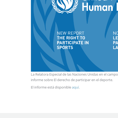
La Relatora Especial de las Naciones Unidas en el campo
informe sobre El derecho de participar en el deporte.
El informe está disponible
aquí
.