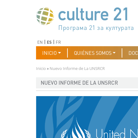
Pasar al contenido principal
Програма 21 за културата
Agenda 21 de la cultura
Agjenda 21 për kulturë
Agenda 21 van cultuur
Agenda 21 for culture
Kulturaren Agenda 21
Agenda 21 de la culture
Axenda 21 da cultura
Agenda 21 für Kultur
Agenda 21 della cultura
文化のためのアジェンダ21
Agenda 21 dla kultury
Agenda 21 da cultura
Повестка дня 21 для культ
Agenda 21 za kulturu
Agenda 21 de la cultura
Agenda 21 för kulturen
Kültür için Gündem 21
Порядок денний 21 для ку
جدول أعمال القرن 21 للثقافة
دستورکار 21 برای فرهنگ
Anterior
Siguiente
EN
ES
FR
Navegación principal
INICIO
QUIÉNES SOMOS
DO
Ruta de navegación
Inicio
Nuevo Informe de La UNSRCR
NUEVO INFORME DE LA UNSRCR