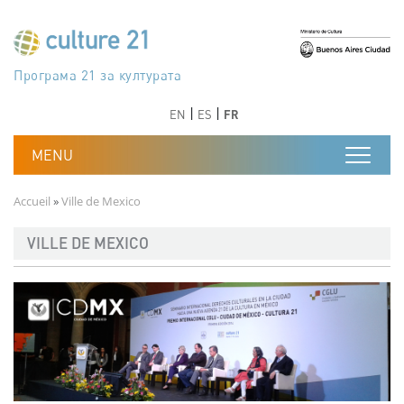
Aller au contenu principal
Програма 21 за културата
Agenda 21 de la cultura
Agjenda 21 për kulturë
Agenda 21 van cultuur
Agenda 21 for culture
Kulturaren Agenda 21
Agenda 21 de la culture
Axenda 21 da cultura
Agenda 21 für Kultur
Agenda 21 della cultura
文化のためのアジェンダ21
Agenda 21 dla kultury
Agenda 21 da cultura
Повестка дня 21 для культуры
Agenda 21 za kulturu
Agenda 21 de la cultura
Agenda 21 för kulturen
Kültür için Gündem 21
Порядок денний 21 для культури
جدول أعمال القرن 21 للثقافة
دستورکار 21 برای فرهنگ
Précédent
Suivant
Précédent
Suivant
EN
ES
FR
Fil d'Ariane
Accueil
Ville de Mexico
VILLE DE MEXICO
Image