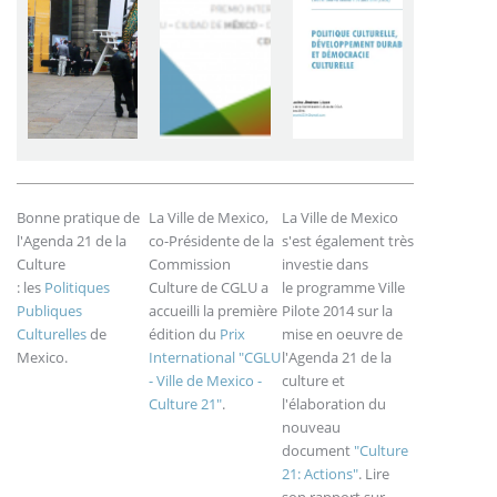
Bonne pratique de
La Ville de Mexico,
La Ville de Mexico
l'Agenda 21 de la
co-Présidente de la
s'est également très
Culture
Commission
investie dans
: les
Politiques
Culture de CGLU a
le programme Ville
Publiques
accueilli la première
Pilote 2014 sur la
Culturelles
de
édition du
Prix
mise en oeuvre de
Mexico.
International "CGLU
l'Agenda 21 de la
- Ville de Mexico -
culture et
Culture 21"
.
l'élaboration du
nouveau
document
"Culture
21: Actions"
. Lire
son rapport sur