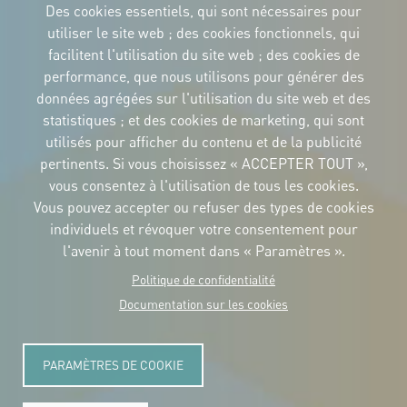
Des cookies essentiels, qui sont nécessaires pour
utiliser le site web ; des cookies fonctionnels, qui
facilitent l'utilisation du site web ; des cookies de
performance, que nous utilisons pour générer des
IDENTITÉ CORPORTATIVE
Téléchargez
données agrégées sur l'utilisation du site web et des
les logos et le
statistiques ; et des cookies de marketing, qui sont
manuel
utilisés pour afficher du contenu et de la publicité
CONTACT
Carrer Avinyó, 15
pertinents. Si vous choisissez « ACCEPTER TOUT »,
08002 Barcelona
vous consentez à l'utilisation de tous les cookies.
culture@uclg.org
NEWSLETTER
Vous pouvez accepter ou refuser des types de cookies
individuels et révoquer votre consentement pour
l'avenir à tout moment dans « Paramètres ».
Politique de confidentialité
Documentation sur les cookies
PARAMÈTRES DE COOKIE