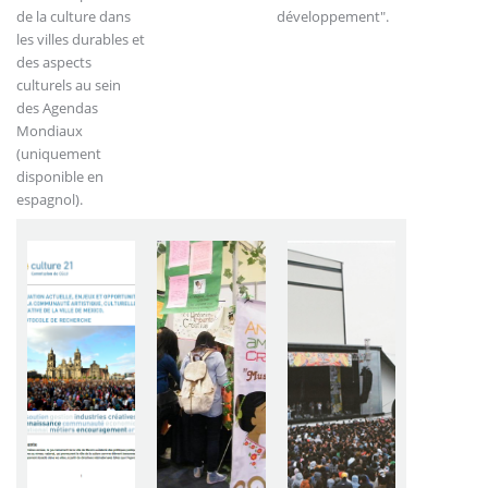
de la culture dans
développement".
les villes durables et
des aspects
culturels au sein
des Agendas
Mondiaux
(uniquement
disponible en
espagnol).