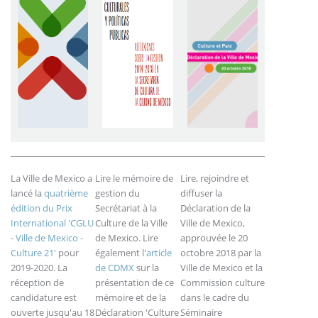
La Ville de Mexico a
Lire le mémoire de
Lire, rejoindre et
lancé la
quatrième
gestion du
diffuser la
édition du Prix
Secrétariat à la
Déclaration de la
International 'CGLU
Culture de la Ville
Ville de Mexico,
- Ville de Mexico -
de Mexico. Lire
approuvée le 20
Culture 21'
pour
également l'
article
octobre 2018 par la
2019-2020. La
de CDMX
sur la
Ville de Mexico et la
réception de
présentation de ce
Commission culture
candidature est
mémoire et de la
dans le cadre du
ouverte jusqu'au 18
Déclaration 'Culture
Séminaire