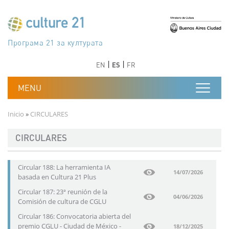
Pasar al contenido principal
Програма 21 за културата
Agenda 21 de la cultura
Agjenda 21 për kulturë
Agenda 21 van cultuur
Agenda 21 for culture
Kulturaren Agenda 21
Agenda 21 de la culture
Axenda 21 da cultura
Agenda 21 für Kultur
Agenda 21 della cultura
文化のためのアジェンダ21
Agenda 21 dla kultury
Agenda 21 da cultura
Повестка дня 21 для культуры
Agenda 21 za kulturu
Agenda 21 de la cultura
Agenda 21 för kulturen
Kültür için Gündem 21
Порядок денний 21 для культури
جدول أعمال القرن 21 للثقافة
دستورکار 21 برای فرهنگ
Anterior
Siguiente
Anterior
Siguiente
EN
ES
FR
Ruta de navegación
Inicio
CIRCULARES
CIRCULARES
Circular 188: La herramienta IA
14/07/2026
basada en Cultura 21 Plus
Circular 187: 23ª reunión de la
04/06/2026
Comisión de cultura de CGLU
Circular 186: Convocatoria abierta del
premio CGLU - Ciudad de México -
18/12/2025