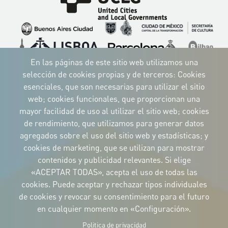
Imagen
Imagen
Imagen
Imagen
Imagen
Imagen
Imagen
Imagen
Imagen
En las páginas de este sitio web utilizamos una
selección de cookies propias y de terceros: Cookies
esenciales, que son necesarias para utilizar el sitio
web; cookies funcionales, que proporcionan una
mayor facilidad de uso al utilizar el sitio web; cookies
IDENTIDAD CORPORATIVA
de rendimiento, que utilizamos para generar datos
Descargue
los logotipos
agregados sobre el uso del sitio web y estadísticas; y
y el manual
cookies de marketing, que se utilizan para mostrar
CONTACTO
contenidos y publicidad relevantes. Si elige
Carrer Avinyó, 15
08002 Barcelona
«ACEPTAR TODAS», acepta el uso de todas las
culture@uclg.org
cookies. Puede aceptar y rechazar tipos individuales
NEWSLETTER
de cookies y revocar su consentimiento para el futuro
en cualquier momento en «Configuración».
Politica de privacidad