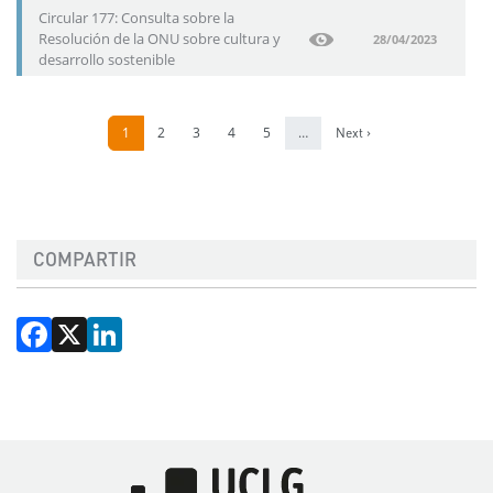
Circular 177: Consulta sobre la
Resolución de la ONU sobre cultura y
28/04/2023
desarrollo sostenible
Paginación
Página
1
Página
2
Página
3
Página
4
Página
5
…
Siguiente página
Next ›
COMPARTIR
Facebook
X
LinkedIn
Imagen