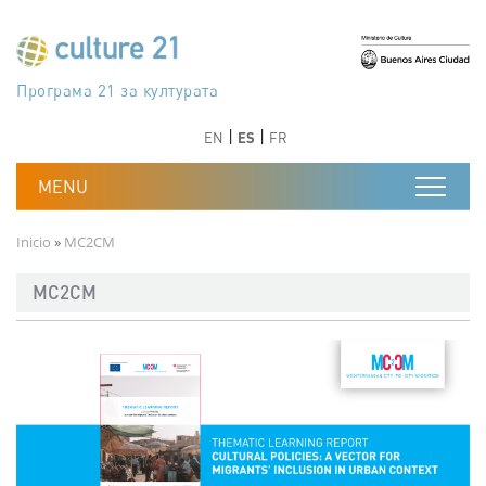
Pasar al contenido principal
Програма 21 за културата
Agenda 21 de la cultura
Agjenda 21 për kulturë
Agenda 21 van cultuur
Agenda 21 for culture
Kulturaren Agenda 21
Agenda 21 de la culture
Axenda 21 da cultura
Agenda 21 für Kultur
Agenda 21 della cultura
文化のためのアジェンダ21
Agenda 21 dla kultury
Agenda 21 da cultura
Повестка дня 21 для культуры
Agenda 21 za kulturu
Agenda 21 de la cultura
Agenda 21 för kulturen
Kültür için Gündem 21
Порядок денний 21 для культури
جدول أعمال القرن 21 للثقافة
دستورکار 21 برای فرهنگ
Anterior
Siguiente
Anterior
Siguiente
EN
ES
FR
Ruta de navegación
Inicio
MC2CM
MC2CM
Imagen