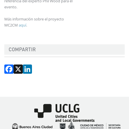
referencia del experto Phil Wood para el
evento.
Más información sobre el proyecto
MC2CM
aquí
.
COMPARTIR
Facebook
X
LinkedIn
Imagen
Imagen
Imagen