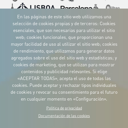
Imagen
Imagen
Imagen
Imagen
Imagen
Imagen
Imagen
En las páginas de este sitio web utilizamos una
selección de cookies propias y de terceros: Cookies
esenciales, que son necesarias para utilizar el sitio
web; cookies funcionales, que proporcionan una
mayor facilidad de uso al utilizar el sitio web; cookies
IDENTIDAD CORPORATIVA
de rendimiento, que utilizamos para generar datos
Descargue
los logotipos
agregados sobre el uso del sitio web y estadísticas; y
y el manual
cookies de marketing, que se utilizan para mostrar
CONTACTO
contenidos y publicidad relevantes. Si elige
Carrer Avinyó, 15
08002 Barcelona
«ACEPTAR TODAS», acepta el uso de todas las
culture@uclg.org
cookies. Puede aceptar y rechazar tipos individuales
NEWSLETTER
de cookies y revocar su consentimiento para el futuro
en cualquier momento en «Configuración».
Politica de privacidad
Documentación de las cookies