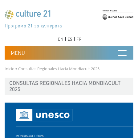
Pasar al contenido principal
Програма 21 за културата
Agenda 21 de la cultura
Agjenda 21 për kulturë
Agenda 21 van cultuur
Agenda 21 for culture
Kulturaren Agenda 21
Agenda 21 de la culture
Axenda 21 da cultura
Agenda 21 für Kultur
Agenda 21 della cultura
文化のためのアジェンダ21
Agenda 21 dla kultury
Agenda 21 da cultura
Повестка дня 21 для культуры
Agenda 21 za kulturu
Agenda 21 de la cultura
Agenda 21 för kulturen
Kültür için Gündem 21
Порядок денний 21 для культури
جدول أعمال القرن 21 للثقافة
دستورکار 21 برای فرهنگ
Anterior
Siguiente
Anterior
Siguiente
EN
ES
FR
Ruta de navegación
Inicio
Consultas Regionales Hacia Mondiacult 2025
CONSULTAS REGIONALES HACIA MONDIACULT
2025