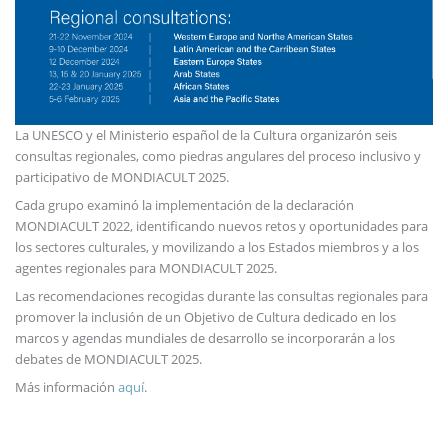
La UNESCO y el Ministerio español de la Cultura organizarón seis
consultas regionales, como piedras angulares del proceso inclusivo y
participativo de MONDIACULT 2025.
Cada grupo examinó la implementación de la declaración
MONDIACULT 2022, identificando nuevos retos y oportunidades para
los sectores culturales, y movilizando a los Estados miembros y a los
agentes regionales para MONDIACULT 2025.
Las recomendaciones recogidas durante las consultas regionales para
promover la inclusión de un Objetivo de Cultura dedicado en los
marcos y agendas mundiales de desarrollo se incorporarán a los
debates de MONDIACULT 2025.
Más información
aquí
.