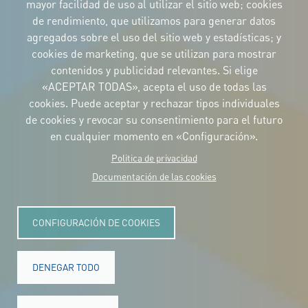
mayor facilidad de uso al utilizar el sitio web; cookies
IDENTIDAD CORPORATIVA
de rendimiento, que utilizamos para generar datos
Descargue
los logotipos
agregados sobre el uso del sitio web y estadísticas; y
y el manual
cookies de marketing, que se utilizan para mostrar
CONTACTO
contenidos y publicidad relevantes. Si elige
Carrer Avinyó, 15
08002 Barcelona
«ACEPTAR TODAS», acepta el uso de todas las
culture@uclg.org
cookies. Puede aceptar y rechazar tipos individuales
NEWSLETTER
de cookies y revocar su consentimiento para el futuro
en cualquier momento en «Configuración».
Politica de privacidad
Documentación de las cookies
CONFIGURACIÓN DE COOKIES
DENEGAR TODO
© Copyright 2025. Todos los derechos reservados.