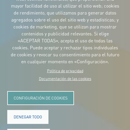
mayor facilidad de uso al utilizar el sitio web; cookies
IDENTIDAD CORPORATIVA
de rendimiento, que utilizamos para generar datos
Descargue
los logotipos
agregados sobre el uso del sitio web y estadísticas; y
y el manual
cookies de marketing, que se utilizan para mostrar
CONTACTO
contenidos y publicidad relevantes. Si elige
Carrer Avinyó, 15
08002 Barcelona
«ACEPTAR TODAS», acepta el uso de todas las
culture@uclg.org
cookies. Puede aceptar y rechazar tipos individuales
NEWSLETTER
de cookies y revocar su consentimiento para el futuro
en cualquier momento en «Configuración».
Politica de privacidad
Documentación de las cookies
CONFIGURACIÓN DE COOKIES
DENEGAR TODO
© Copyright 2025. Todos los derechos reservados.