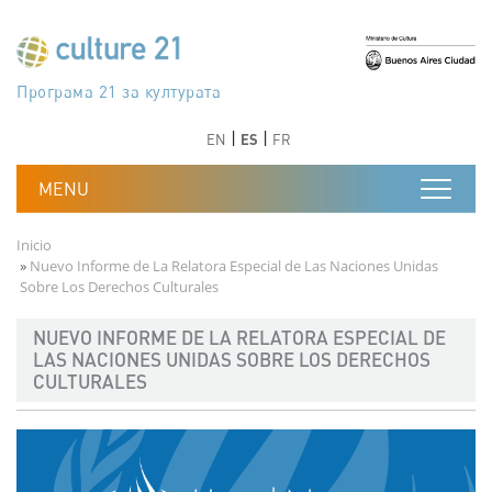
Pasar al contenido principal
Програма 21 за културата
Agenda 21 de la cultura
Agjenda 21 për kulturë
Agenda 21 van cultuur
Agenda 21 for culture
Kulturaren Agenda 21
Agenda 21 de la culture
Axenda 21 da cultura
Agenda 21 für Kultur
Agenda 21 della cultura
文化のためのアジェンダ21
Agenda 21 dla kultury
Agenda 21 da cultura
Повестка дня 21 для культуры
Agenda 21 za kulturu
Agenda 21 de la cultura
Agenda 21 för kulturen
Kültür için Gündem 21
Порядок денний 21 для культури
جدول أعمال القرن 21 للثقافة
دستورکار 21 برای فرهنگ
Anterior
Siguiente
Anterior
Siguiente
EN
ES
FR
Ruta de navegación
Inicio
Nuevo Informe de La Relatora Especial de Las Naciones Unidas
Sobre Los Derechos Culturales
NUEVO INFORME DE LA RELATORA ESPECIAL DE
LAS NACIONES UNIDAS SOBRE LOS DERECHOS
CULTURALES