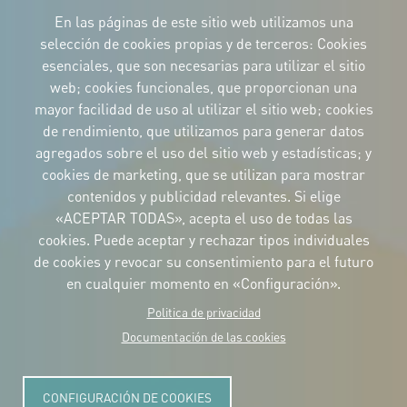
Imagen
Imagen
Imagen
En las páginas de este sitio web utilizamos una
selección de cookies propias y de terceros: Cookies
esenciales, que son necesarias para utilizar el sitio
web; cookies funcionales, que proporcionan una
mayor facilidad de uso al utilizar el sitio web; cookies
IDENTIDAD CORPORATIVA
de rendimiento, que utilizamos para generar datos
Descargue
los logotipos
agregados sobre el uso del sitio web y estadísticas; y
y el manual
cookies de marketing, que se utilizan para mostrar
CONTACTO
contenidos y publicidad relevantes. Si elige
Carrer Avinyó, 15
08002 Barcelona
«ACEPTAR TODAS», acepta el uso de todas las
culture@uclg.org
cookies. Puede aceptar y rechazar tipos individuales
NEWSLETTER
de cookies y revocar su consentimiento para el futuro
en cualquier momento en «Configuración».
Politica de privacidad
Documentación de las cookies
CONFIGURACIÓN DE COOKIES