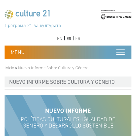
Pasar al contenido principal
Програма 21 за културата
Agenda 21 de la cultura
Agjenda 21 për kulturë
Agenda 21 van cultuur
Agenda 21 for culture
Kulturaren Agenda 21
Agenda 21 de la culture
Axenda 21 da cultura
Agenda 21 für Kultur
Agenda 21 della cultura
文化のためのアジェンダ21
Agenda 21 dla kultury
Agenda 21 da cultura
Повестка дня 21 для культуры
Agenda 21 za kulturu
Agenda 21 de la cultura
Agenda 21 för kulturen
Kültür için Gündem 21
Порядок денний 21 для культури
جدول أعمال القرن 21 للثقافة
دستورکار 21 برای فرهنگ
Anterior
Siguiente
Anterior
Siguiente
EN
ES
FR
Ruta de navegación
Inicio
Nuevo Informe Sobre Cultura y Género
NUEVO INFORME SOBRE CULTURA Y GÉNERO