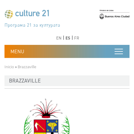
Pasar al contenido principal
Програма 21 за културата
Agenda 21 de la cultura
Agjenda 21 për kulturë
Agenda 21 van cultuur
Agenda 21 for culture
Kulturaren Agenda 21
Agenda 21 de la culture
Axenda 21 da cultura
Agenda 21 für Kultur
Agenda 21 della cultura
文化のためのアジェンダ21
Agenda 21 dla kultury
Agenda 21 da cultura
Повестка дня 21 для культуры
Agenda 21 za kulturu
Agenda 21 de la cultura
Agenda 21 för kulturen
Kültür için Gündem 21
Порядок денний 21 для культури
جدول أعمال القرن 21 للثقافة
دستورکار 21 برای فرهنگ
Anterior
Siguiente
Anterior
Siguiente
EN
ES
FR
Ruta de navegación
Inicio
Brazzaville
BRAZZAVILLE