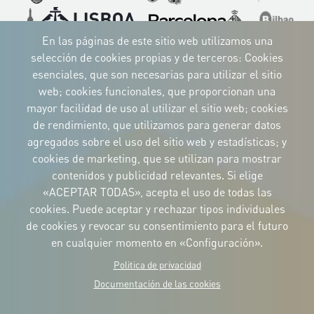
Imagen
Imagen
Imagen
Imagen
Imagen
Imagen
Imagen
En las páginas de este sitio web utilizamos una
selección de cookies propias y de terceros: Cookies
esenciales, que son necesarias para utilizar el sitio
web; cookies funcionales, que proporcionan una
mayor facilidad de uso al utilizar el sitio web; cookies
IDENTIDAD CORPORATIVA
de rendimiento, que utilizamos para generar datos
Descargue
los logotipos
agregados sobre el uso del sitio web y estadísticas; y
y el manual
cookies de marketing, que se utilizan para mostrar
CONTACTO
contenidos y publicidad relevantes. Si elige
Carrer Avinyó, 15
08002 Barcelona
«ACEPTAR TODAS», acepta el uso de todas las
culture@uclg.org
cookies. Puede aceptar y rechazar tipos individuales
NEWSLETTER
de cookies y revocar su consentimiento para el futuro
en cualquier momento en «Configuración».
Politica de privacidad
Documentación de las cookies