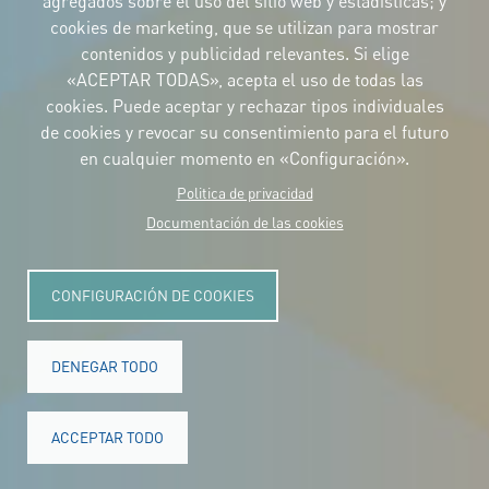
agregados sobre el uso del sitio web y estadísticas; y
y el manual
cookies de marketing, que se utilizan para mostrar
CONTACTO
contenidos y publicidad relevantes. Si elige
Carrer Avinyó, 15
08002 Barcelona
«ACEPTAR TODAS», acepta el uso de todas las
culture@uclg.org
cookies. Puede aceptar y rechazar tipos individuales
NEWSLETTER
de cookies y revocar su consentimiento para el futuro
en cualquier momento en «Configuración».
Politica de privacidad
Documentación de las cookies
CONFIGURACIÓN DE COOKIES
DENEGAR TODO
© Copyright 2025. Todos los derechos reservados.
Legal
ACCEPTAR TODO
Accesibilidad
Aviso legal
Cookies
Privacidad