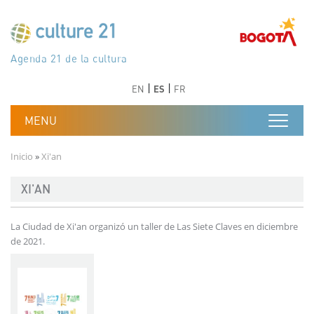
Pasar al contenido principal
Програма 21 за културата
Agenda 21 de la cultura
Agjenda 21 për kulturë
Agenda 21 van cultuur
Agenda 21 for culture
Kulturaren Agenda 21
Agenda 21 de la culture
Axenda 21 da cultura
Agenda 21 für Kultur
Agenda 21 della cultura
文化のためのアジェンダ21
Agenda 21 dla kultury
Agenda 21 da cultura
Повестка дня 21 для культуры
Agenda 21 za kulturu
Agenda 21 de la cultura
Agenda 21 för kulturen
Kültür için Gündem 21
Порядок денний 21 для культури
جدول أعمال القرن 21 للثقافة
دستورکار 21 برای فرهنگ
Anterior
Siguiente
Anterior
Siguiente
EN
ES
FR
Ruta de navegación
Inicio
Xi'an
XI'AN
La Ciudad de Xi'an organizó un taller de Las Siete Claves en diciembre
de 2021.