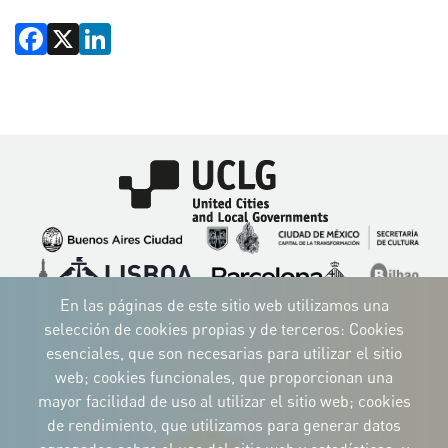
Facebook
X
LinkedIn
Imagen
Imagen
Imagen
Imagen
Imagen
Imagen
Imagen
Imagen
Imagen
Imagen
En las páginas de este sitio web utilizamos una
selección de cookies propias y de terceros: Cookies
esenciales, que son necesarias para utilizar el sitio
web; cookies funcionales, que proporcionan una
mayor facilidad de uso al utilizar el sitio web; cookies
IDENTIDAD CORPORATIVA
de rendimiento, que utilizamos para generar datos
Descargue
los logotipos