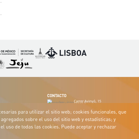
Imagen
Imagen
magen
Imagen
CONTACTO
Carrer Avinyó, 15
08002 Barcelona
culture@uclg.org
sarias para utilizar el sitio web; cookies funcionales, que
agregados sobre el uso del sitio web y estadísticas; y
el uso de todas las cookies. Puede aceptar y rechazar