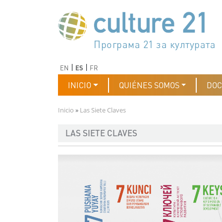
Pasar al contenido principal
Програма 21 за културата
Agenda 21 de la cultura
Agjenda 21 për kulturë
Agenda 21 van cultuur
Agenda 21 for culture
Kulturaren Agenda 21
Agenda 21 de la culture
Axenda 21 da cultura
Agenda 21 für Kultur
Agenda 21 della cultura
文化のためのアジェンダ21
Agenda 21 dla kultury
Agenda 21 da cultura
Повестка дня 21 для культ
Agenda 21 za kulturu
Agenda 21 de la cultura
Agenda 21 för kulturen
Kültür için Gündem 21
Порядок денний 21 для ку
جدول أعمال القرن 21 للثقافة
دستورکار 21 برای فرهنگ
Anterior
Siguiente
EN
ES
FR
Navegación principal
INICIO
QUIÉNES SOMOS
DO
Ruta de navegación
Inicio
Las Siete Claves
LAS SIETE CLAVES
Imagen