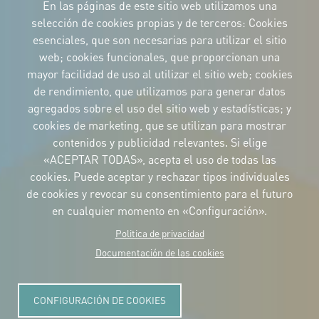
Imagen
Imagen
Imagen
En las páginas de este sitio web utilizamos una
selección de cookies propias y de terceros: Cookies
esenciales, que son necesarias para utilizar el sitio
web; cookies funcionales, que proporcionan una
mayor facilidad de uso al utilizar el sitio web; cookies
IDENTIDAD CORPORATIVA
de rendimiento, que utilizamos para generar datos
Descargue
los logotipos
agregados sobre el uso del sitio web y estadísticas; y
y el manual
cookies de marketing, que se utilizan para mostrar
CONTACTO
contenidos y publicidad relevantes. Si elige
Carrer Avinyó, 15
08002 Barcelona
«ACEPTAR TODAS», acepta el uso de todas las
culture@uclg.org
cookies. Puede aceptar y rechazar tipos individuales
NEWSLETTER
de cookies y revocar su consentimiento para el futuro
en cualquier momento en «Configuración».
Politica de privacidad
Documentación de las cookies
CONFIGURACIÓN DE COOKIES