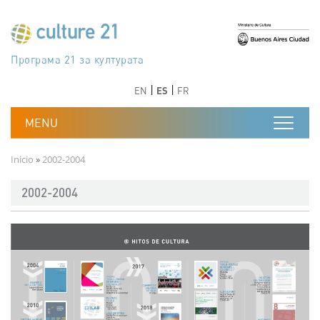
Pasar al contenido principal
Програма 21 за културата
Agenda 21 de la cultura
Agjenda 21 për kulturë
Agenda 21 van cultuur
Agenda 21 for culture
Kulturaren Agenda 21
Agenda 21 de la culture
Axenda 21 da cultura
Agenda 21 für Kultur
Agenda 21 della cultura
文化のためのアジェンダ21
Agenda 21 dla kultury
Agenda 21 da cultura
Повестка дня 21 для культуры
Agenda 21 za kulturu
Agenda 21 de la cultura
Agenda 21 för kulturen
Kültür için Gündem 21
Порядок денний 21 для культури
جدول أعمال القرن 21 للثقافة
دستورکار 21 برای فرهنگ
Anterior
Siguiente
Anterior
Siguiente
EN
ES
FR
Ruta de navegación
Inicio
2002-2004
2002-2004
Imagen