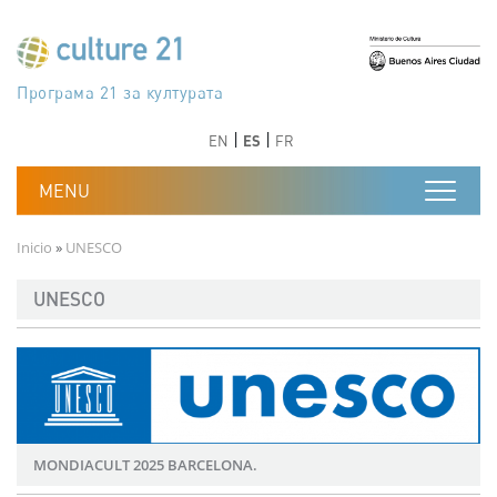
Pasar al contenido principal
Програма 21 за културата
Agenda 21 de la cultura
Agjenda 21 për kulturë
Agenda 21 van cultuur
Agenda 21 for culture
Kulturaren Agenda 21
Agenda 21 de la culture
Axenda 21 da cultura
Agenda 21 für Kultur
Agenda 21 della cultura
文化のためのアジェンダ21
Agenda 21 dla kultury
Agenda 21 da cultura
Повестка дня 21 для культуры
Agenda 21 za kulturu
Agenda 21 de la cultura
Agenda 21 för kulturen
Kültür için Gündem 21
Порядок денний 21 для культури
جدول أعمال القرن 21 للثقافة
دستورکار 21 برای فرهنگ
Anterior
Siguiente
Anterior
Siguiente
EN
ES
FR
Ruta de navegación
Inicio
UNESCO
UNESCO
Imagen
MONDIACULT 2025 BARCELONA.