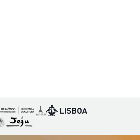
Image
Image
mage
Image