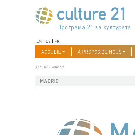
Aller au contenu principal
Програма 21 за културата
Agenda 21 de la cultura
Agjenda 21 për kulturë
Agenda 21 van cultuur
Agenda 21 for culture
Kulturaren Agenda 21
Agenda 21 de la culture
Axenda 21 da cultura
Agenda 21 für Kultur
Agenda 21 della cultura
文化のためのアジェンダ21
Agenda 21 dla kultury
Agenda 21 da cultura
Повестка дня 21 для культ
Agenda 21 za kulturu
Agenda 21 de la cultura
Agenda 21 för kulturen
Kültür için Gündem 21
Порядок денний 21 для ку
جدول أعمال القرن 21 للثقافة
دستورکار 21 برای فرهنگ
Précédent
Suivant
EN
ES
FR
Navigation principale
ACCUEIL
À PROPOS DE NOUS
Fil d'Ariane
Accueil
Madrid
MADRID
Image