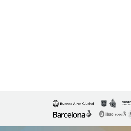
Image
Image
Image
Image
Image
I