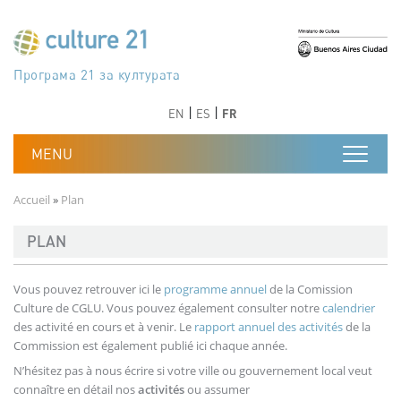
Aller au contenu principal
Програма 21 за културата
Agenda 21 de la cultura
Agjenda 21 për kulturë
Agenda 21 van cultuur
Agenda 21 for culture
Kulturaren Agenda 21
Agenda 21 de la culture
Axenda 21 da cultura
Agenda 21 für Kultur
Agenda 21 della cultura
文化のためのアジェンダ21
Agenda 21 dla kultury
Agenda 21 da cultura
Повестка дня 21 для культуры
Agenda 21 za kulturu
Agenda 21 de la cultura
Agenda 21 för kulturen
Kültür için Gündem 21
Порядок денний 21 для культури
جدول أعمال القرن 21 للثقافة
دستورکار 21 برای فرهنگ
Précédent
Suivant
Précédent
Suivant
EN
ES
FR
Fil d'Ariane
Accueil
Plan
PLAN
Vous pouvez retrouver ici le
programme annuel
de la Comission
Culture de CGLU. Vous pouvez également consulter notre
calendrier
des activité en cours et à venir. Le
rapport annuel des activités
de la
Commission est également publié ici chaque année.
N’hésitez pas à nous écrire si votre ville ou gouvernement local veut
connaître en détail nos
activités
ou assumer