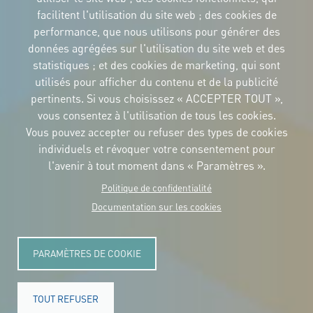
facilitent l'utilisation du site web ; des cookies de
performance, que nous utilisons pour générer des
IDENTITÉ CORPORTATIVE
données agrégées sur l'utilisation du site web et des
Téléchargez
les logos et le
statistiques ; et des cookies de marketing, qui sont
manuel
utilisés pour afficher du contenu et de la publicité
CONTACT
pertinents. Si vous choisissez « ACCEPTER TOUT »,
Carrer Avinyó, 15
08002 Barcelona
vous consentez à l'utilisation de tous les cookies.
culture@uclg.org
Vous pouvez accepter ou refuser des types de cookies
NEWSLETTER
individuels et révoquer votre consentement pour
l'avenir à tout moment dans « Paramètres ».
Politique de confidentialité
Documentation sur les cookies
PARAMÈTRES DE COOKIE
TOUT REFUSER