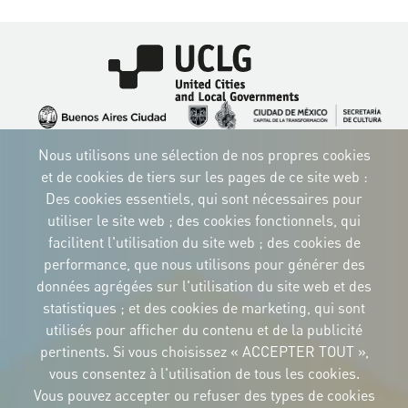
Image
Image
Image
Image
Image
Image
Image
Nous utilisons une sélection de nos propres cookies
Image
Image
Image
et de cookies de tiers sur les pages de ce site web :
Des cookies essentiels, qui sont nécessaires pour
utiliser le site web ; des cookies fonctionnels, qui
facilitent l'utilisation du site web ; des cookies de
performance, que nous utilisons pour générer des
IDENTITÉ CORPORTATIVE
données agrégées sur l'utilisation du site web et des
Téléchargez
les logos et le
statistiques ; et des cookies de marketing, qui sont
manuel
utilisés pour afficher du contenu et de la publicité
CONTACT
pertinents. Si vous choisissez « ACCEPTER TOUT »,
Carrer Avinyó, 15
08002 Barcelona
vous consentez à l'utilisation de tous les cookies.
culture@uclg.org
Vous pouvez accepter ou refuser des types de cookies
NEWSLETTER