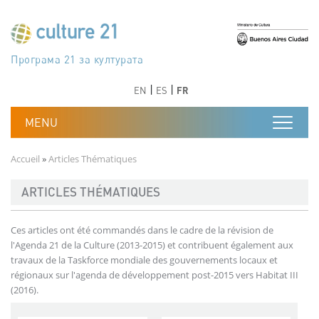
Aller au contenu principal
Програма 21 за културата
Agenda 21 de la cultura
Agjenda 21 për kulturë
Agenda 21 van cultuur
Agenda 21 for culture
Kulturaren Agenda 21
Agenda 21 de la culture
Axenda 21 da cultura
Agenda 21 für Kultur
Agenda 21 della cultura
文化のためのアジェンダ21
Agenda 21 dla kultury
Agenda 21 da cultura
Повестка дня 21 для культуры
Agenda 21 za kulturu
Agenda 21 de la cultura
Agenda 21 för kulturen
Kültür için Gündem 21
Порядок денний 21 для культури
جدول أعمال القرن 21 للثقافة
دستورکار 21 برای فرهنگ
Précédent
Suivant
Précédent
Suivant
EN
ES
FR
Fil d'Ariane
Accueil
Articles Thématiques
ARTICLES THÉMATIQUES
Ces articles ont été commandés dans le cadre de la révision de
l'Agenda 21 de la Culture (2013-2015) et contribuent également aux
travaux de la Taskforce mondiale des gouvernements locaux et
régionaux sur l'agenda de développement post-2015 vers Habitat III
(2016).