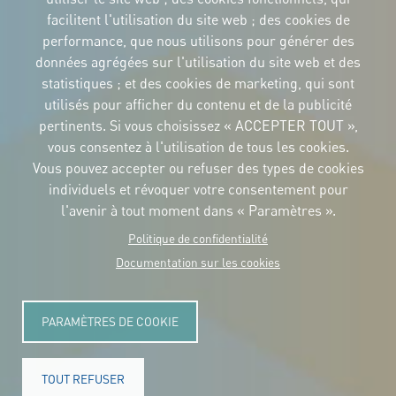
facilitent l'utilisation du site web ; des cookies de
performance, que nous utilisons pour générer des
IDENTITÉ CORPORTATIVE
données agrégées sur l'utilisation du site web et des
Téléchargez
les logos et le
statistiques ; et des cookies de marketing, qui sont
manuel
utilisés pour afficher du contenu et de la publicité
CONTACT
pertinents. Si vous choisissez « ACCEPTER TOUT »,
Carrer Avinyó, 15
08002 Barcelona
vous consentez à l'utilisation de tous les cookies.
culture@uclg.org
Vous pouvez accepter ou refuser des types de cookies
NEWSLETTER
individuels et révoquer votre consentement pour
l'avenir à tout moment dans « Paramètres ».
Politique de confidentialité
Documentation sur les cookies
PARAMÈTRES DE COOKIE
TOUT REFUSER