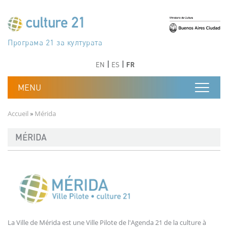
Aller au contenu principal
Програма 21 за културата
Agenda 21 de la cultura
Agjenda 21 për kulturë
Agenda 21 van cultuur
Agenda 21 for culture
Kulturaren Agenda 21
Agenda 21 de la culture
Axenda 21 da cultura
Agenda 21 für Kultur
Agenda 21 della cultura
文化のためのアジェンダ21
Agenda 21 dla kultury
Agenda 21 da cultura
Повестка дня 21 для культуры
Agenda 21 za kulturu
Agenda 21 de la cultura
Agenda 21 för kulturen
Kültür için Gündem 21
Порядок денний 21 для культури
جدول أعمال القرن 21 للثقافة
دستورکار 21 برای فرهنگ
Précédent
Suivant
Précédent
Suivant
EN
ES
FR
Fil d'Ariane
Accueil
Mérida
MÉRIDA
La Ville de Mérida est une Ville Pilote de l'Agenda 21 de la culture à