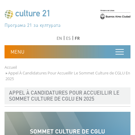
Aller au contenu principal
Програма 21 за културата
Agenda 21 de la cultura
Agjenda 21 për kulturë
Agenda 21 van cultuur
Agenda 21 for culture
Kulturaren Agenda 21
Agenda 21 de la culture
Axenda 21 da cultura
Agenda 21 für Kultur
Agenda 21 della cultura
文化のためのアジェンダ21
Agenda 21 dla kultury
Agenda 21 da cultura
Повестка дня 21 для культуры
Agenda 21 za kulturu
Agenda 21 de la cultura
Agenda 21 för kulturen
Kültür için Gündem 21
Порядок денний 21 для культури
جدول أعمال القرن 21 للثقافة
دستورکار 21 برای فرهنگ
Précédent
Suivant
Précédent
Suivant
EN
ES
FR
Fil d'Ariane
Accueil
Appel À Candidatures Pour Accueillir Le Sommet Culture de CGLU En
2025
APPEL À CANDIDATURES POUR ACCUEILLIR LE
SOMMET CULTURE DE CGLU EN 2025