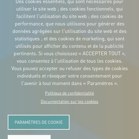
Des cookies essentiels, qui sont nécessaires pour
utiliser le site web ; des cookies fonctionnels, qui
facilitent l'utilisation du site web ; des cookies de
performance, que nous utilisons pour générer des
IDENTITÉ CORPORTATIVE
données agrégées sur l'utilisation du site web et des
Téléchargez
les logos et le
statistiques ; et des cookies de marketing, qui sont
manuel
utilisés pour afficher du contenu et de la publicité
CONTACT
pertinents. Si vous choisissez « ACCEPTER TOUT »,
Carrer Avinyó, 15
08002 Barcelona
vous consentez à l'utilisation de tous les cookies.
culture@uclg.org
Vous pouvez accepter ou refuser des types de cookies
NEWSLETTER
individuels et révoquer votre consentement pour
l'avenir à tout moment dans « Paramètres ».
Politique de confidentialité
Documentation sur les cookies
PARAMÈTRES DE COOKIE