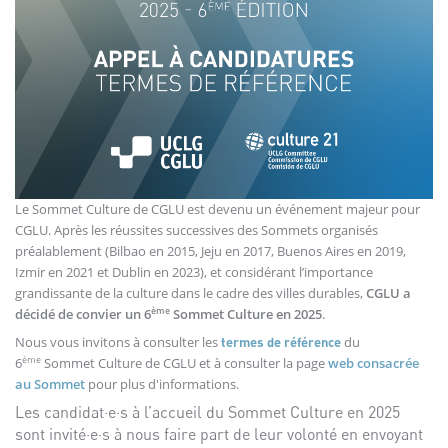
Le Sommet Culture de CGLU est devenu un événement majeur pour
CGLU. Après les réussites successives des Sommets organisés
préalablement (Bilbao en 2015, Jeju en 2017, Buenos Aires en 2019,
Izmir en 2021 et Dublin en 2023), et considérant l’importance
grandissante de la culture dans le cadre des villes durables,
CGLU a
ème
décidé de convier un 6
Sommet Culture en 2025
.
Nous vous invitons à consulter les
du
termes de référence
ème
6
Sommet Culture de CGLU et à consulter la page
web consacrée
au Sommet
pour plus d'informations.
Les candidat·e·s à l’accueil du Sommet Culture en 2025
sont invité·e·s à nous faire part de leur volonté en envoyant