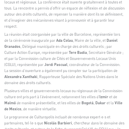
locaux et régionaux. La conférence était ouverte gratuitement à toutes et
tous. La rencontre a permis d’offrir un espace de réflexion et de discussion
autour des droits culturels, de repenser la manière dont ils se définissent,
et d’imaginer des mécanismes visant à promouvoir et à garantir leur
respect.
La réunion était coorganisée par la ville de Barcelone, représentée lors
de la cérémonie inaugurale par
Ada Colau
, Maire de la ville, et
Daniel
Granados
, Délégué municipale en charge des droits culturels ; par
Culture Action Europe, représentée par
Tere Badia
, Secrétaire Générale ;
et par la Commission culture de Cités et Gouvernements Locaux Unis
(CGLU), représentée par
Jordi Pascual
, coordinateur de la Commission.
La session d’ouverture a également pu compter sur la participation de
Alexandra Xanthaki
, Rapporteuse Spéciale des Nations Unies dans le
domaine des droits culturels.
Plusieurs villes et gouvernements locaux ou régionaux de la Commission
culture ont pris part à l’événement, notamment les villes d’
Izmir
et de
Malmö
de manière présentielle, et les villes de
Bogotá
,
Dakar
et la
Ville
de Mexico
, de manière virtuelle.
Le programme de Culturopolis incluait de nombreux expert·e·s et
partenaires, tel·le·s que
Nicolás Barbieri
, chercheur dans le domaine des