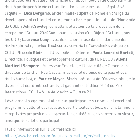
droits culturels, et auteur de la fiche du rapport Gold VI de CGLU sur « le
droit à participer à la vie culturelle urbaine urbaine : des inégalités à
l’équité » ;
Luca Bergamo
, ancien maire-adjoint de Rome en charge du
développement culturel et co-auteur du Pacte pour le Futur de l’Humanité
de CGLU ;
John Crowley
, consultant et auteur de la proposition de la
campagne #Culture2030Goal pour l’inclusion d’un Objectif Culture dans
les ODD ;
Laurence Cuny
, avocate et chercheuse dans le domaine des
droits culturels ;
Lucina Jiménez
, experte de la Commission culture de
CGLU ;
Ricardo Klein
, de l’Université de Valence ;
Paola Leoncini Bartoli
,
Directrice, Politiques et développement culturel de l’UNESCO ;
Alfons
Martinell Sempere
, Professeur Émerite de l’Université de Girone, et co-
directeur de la chair Pau Casals (musique et défense de la paix et des
droits humains); et
Patrice Meyer-Bisch
, président de l’Observatoire de la
diversité et des droits culturels, et gagnant de l’édition 2018 du Prix
International CGLU – Ville de Mexico – Culture 21.
L’événement a également offert aux participant·e·s un vaste et excellent
programme culturel et artistique ouvert à toutes et tous, qui a notamment
compris des propositions et spectacles de théâtre, des concerts musicaux,
ainsi que des ateliers participatifs.
Plus d’informations sur la Conférence ici :
https://www.barcelona.cat/aqui-es-fa-cultura/en/culturopolis