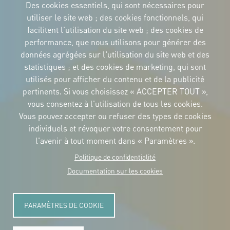
Des cookies essentiels, qui sont nécessaires pour
utiliser le site web ; des cookies fonctionnels, qui
facilitent l'utilisation du site web ; des cookies de
performance, que nous utilisons pour générer des
IDENTITÉ CORPORTATIVE
données agrégées sur l'utilisation du site web et des
Téléchargez
les logos et le
statistiques ; et des cookies de marketing, qui sont
manuel
utilisés pour afficher du contenu et de la publicité
CONTACT
pertinents. Si vous choisissez « ACCEPTER TOUT »,
Carrer Avinyó, 15
08002 Barcelona
vous consentez à l'utilisation de tous les cookies.
culture@uclg.org
Vous pouvez accepter ou refuser des types de cookies
NEWSLETTER
individuels et révoquer votre consentement pour
l'avenir à tout moment dans « Paramètres ».
Politique de confidentialité
Documentation sur les cookies
PARAMÈTRES DE COOKIE