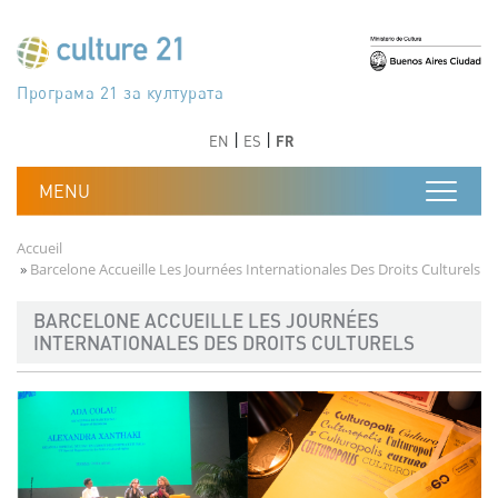
Aller au contenu principal
Програма 21 за културата
Agenda 21 de la cultura
Agjenda 21 për kulturë
Agenda 21 van cultuur
Agenda 21 for culture
Kulturaren Agenda 21
Agenda 21 de la culture
Axenda 21 da cultura
Agenda 21 für Kultur
Agenda 21 della cultura
文化のためのアジェンダ21
Agenda 21 dla kultury
Agenda 21 da cultura
Повестка дня 21 для культуры
Agenda 21 za kulturu
Agenda 21 de la cultura
Agenda 21 för kulturen
Kültür için Gündem 21
Порядок денний 21 для культури
جدول أعمال القرن 21 للثقافة
دستورکار 21 برای فرهنگ
Précédent
Suivant
Précédent
Suivant
EN
ES
FR
Fil d'Ariane
Accueil
Barcelone Accueille Les Journées Internationales Des Droits Culturels
BARCELONE ACCUEILLE LES JOURNÉES
INTERNATIONALES DES DROITS CULTURELS