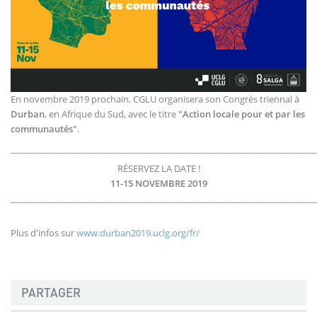
En novembre 2019 prochain, CGLU organisera son Congrès triennal à
Durban
, en Afrique du Sud, avec le titre
"Action locale pour et par les
communautés"
.
________________________________________________________________________
RÉSERVEZ LA DATE !
11-15 NOVEMBRE 2019
________________________________________________________________________
Plus d'infos sur
www.durban2019.uclg.org/fr/
PARTAGER