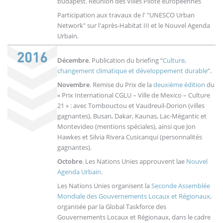
budapest. Réunion des Villes Pilote européennes
Participation aux travaux de l' "UNESCO Urban
Network" sur l'après-Habitat III et le Nouvel Agenda
Urbain.
Décembre
. Publication du briefing “
Culture,
changement climatique et développement durable
”.
Novembre
. Remise du Prix de la
deuxième édition
du
« Prix International CGLU – Ville de Mexico – Culture
21 » : avec Tombouctou et Vaudreuil-Dorion (villes
gagnantes), Busan, Dakar, Kaunas, Lac-Mégantic et
Montevideo (mentions spéciales), ainsi que Jon
Hawkes et Silvia Rivera Cusicanqui (personnalités
gagnantes).
Octobre
. Les Nations Unies approuvent lae
Nouvel
Agenda Urbain
.
Les Nations Unies organisent la
Seconde Assemblée
Mondiale des Gouvernements Locaux et Régionaux
,
organisée par la Global Taskforce des
Gouvernements Locaux et Régionaux, dans le cadre