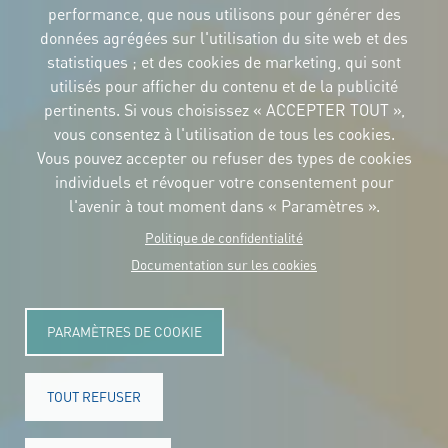
performance, que nous utilisons pour générer des
IDENTITÉ CORPORTATIVE
données agrégées sur l'utilisation du site web et des
Téléchargez
les logos et le
statistiques ; et des cookies de marketing, qui sont
manuel
utilisés pour afficher du contenu et de la publicité
CONTACT
pertinents. Si vous choisissez « ACCEPTER TOUT »,
Carrer Avinyó, 15
08002 Barcelona
vous consentez à l'utilisation de tous les cookies.
culture@uclg.org
Vous pouvez accepter ou refuser des types de cookies
NEWSLETTER
individuels et révoquer votre consentement pour
l'avenir à tout moment dans « Paramètres ».
Politique de confidentialité
Documentation sur les cookies
PARAMÈTRES DE COOKIE
TOUT REFUSER
© Copyright 2025. Tous les droits sont réservés.