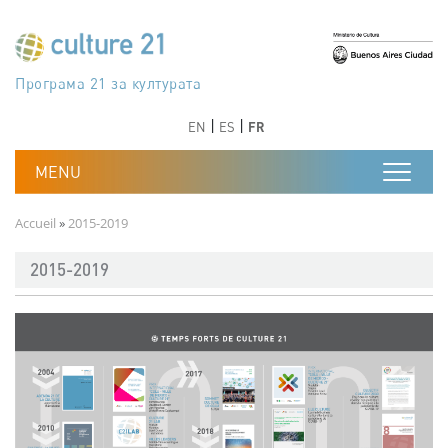
Aller au contenu principal
Програма 21 за културата
Agenda 21 de la cultura
Agjenda 21 për kulturë
Agenda 21 van cultuur
Agenda 21 for culture
Kulturaren Agenda 21
Agenda 21 de la culture
Axenda 21 da cultura
Agenda 21 für Kultur
Agenda 21 della cultura
文化のためのアジェンダ21
Agenda 21 dla kultury
Agenda 21 da cultura
Повестка дня 21 для культуры
Agenda 21 za kulturu
Agenda 21 de la cultura
Agenda 21 för kulturen
Kültür için Gündem 21
Порядок денний 21 для культури
جدول أعمال القرن 21 للثقافة
دستورکار 21 برای فرهنگ
Précédent
Suivant
Précédent
Suivant
EN
ES
FR
Fil d'Ariane
Accueil
2015-2019
2015-2019
Image