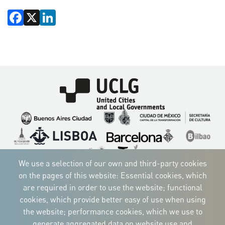
Facebook
X
LinkedIn
Imagen
Imagen
Imagen
Imagen
Imagen
Imagen
Imagen
Imagen
Imagen
Imagen
We use a selection of our own and third-party cookies
on the pages of this website: Essential cookies, which
are required in order to use the website; functional
cookies, which provide better easy of use when using
CORPORATIVE IDENTITY
the website; performance cookies, which we use to
Download
the logos
generate aggregated data on website use and