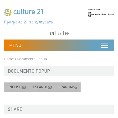
Skip to main content
Програма 21 за културата
Agenda 21 de la cultura
Agjenda 21 për kulturë
Agenda 21 van cultuur
Agenda 21 for culture
Kulturaren Agenda 21
Agenda 21 de la culture
Axenda 21 da cultura
Agenda 21 für Kultur
Agenda 21 della cultura
文化のためのアジェンダ21
Agenda 21 dla kultury
Agenda 21 da cultura
Повестка дня 21 для культуры
Agenda 21 za kulturu
Agenda 21 de la cultura
Agenda 21 för kulturen
Kültür için Gündem 21
Порядок денний 21 для культури
جدول أعمال القرن 21 للثقافة
دستورکار 21 برای فرهنگ
Previous
Next
Previous
Next
EN
ES
FR
Breadcrumb
Home
Documento Popup
DOCUMENTO POPUP
ENGLISH
ESPAÑOL
FRANÇAIS
SHARE