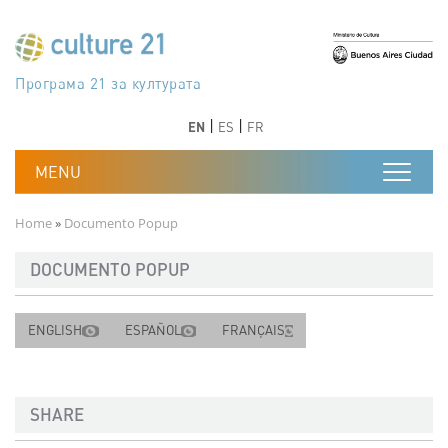
Skip to main content
Програма 21 за културата
Agenda 21 de la cultura
Agjenda 21 për kulturë
Agenda 21 van cultuur
Agenda 21 for culture
Kulturaren Agenda 21
Agenda 21 de la culture
Axenda 21 da cultura
Agenda 21 für Kultur
Agenda 21 della cultura
文化のためのアジェンダ21
Agenda 21 dla kultury
Agenda 21 da cultura
Повестка дня 21 для культуры
Agenda 21 za kulturu
Agenda 21 de la cultura
Agenda 21 för kulturen
Kültür için Gündem 21
Порядок денний 21 для культури
جدول أعمال القرن 21 للثقافة
دستورکار 21 برای فرهنگ
Previous
Next
Previous
Next
EN
ES
FR
Breadcrumb
Home
Documento Popup
DOCUMENTO POPUP
ENGLISH
ESPAÑOL
FRANÇAIS
SHARE