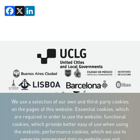
Facebook
X
LinkedIn
Imagen
Imagen
Imagen
Imagen
Imagen
Imagen
Imagen
Imagen
Imagen
Imagen
We use a selection of our own and third-party cookies
on the pages of this website: Essential cookies, which
are required in order to use the website; functional
cookies, which provide better easy of use when using
CORPORATIVE IDENTITY
the website; performance cookies, which we use to
Download
the logos
generate aggregated data on website use and