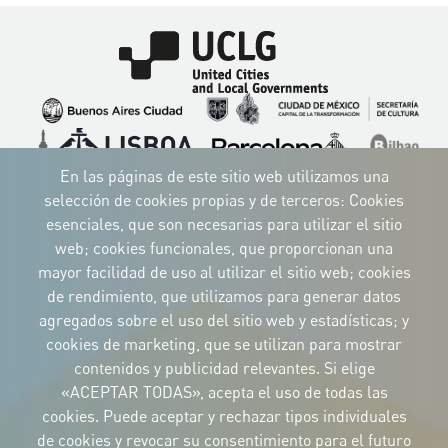
Imagen
Imagen
Imagen
Imagen
Imagen
Imagen
Imagen
Imagen
Imagen
Imagen
En las páginas de este sitio web utilizamos una
selección de cookies propias y de terceros: Cookies
esenciales, que son necesarias para utilizar el sitio
web; cookies funcionales, que proporcionan una
mayor facilidad de uso al utilizar el sitio web; cookies
IDENTIDAD CORPORATIVA
de rendimiento, que utilizamos para generar datos
Descargue
los logotipos
agregados sobre el uso del sitio web y estadísticas; y
y el manual
cookies de marketing, que se utilizan para mostrar
CONTACTO
contenidos y publicidad relevantes. Si elige
Carrer Avinyó, 15
08002 Barcelona
«ACEPTAR TODAS», acepta el uso de todas las
culture@uclg.org
cookies. Puede aceptar y rechazar tipos individuales
NEWSLETTER
de cookies y revocar su consentimiento para el futuro