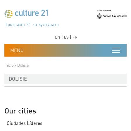
Pasar al contenido principal
Програма 21 за културата
Agenda 21 de la cultura
Agjenda 21 për kulturë
Agenda 21 van cultuur
Agenda 21 for culture
Kulturaren Agenda 21
Agenda 21 de la culture
Axenda 21 da cultura
Agenda 21 für Kultur
Agenda 21 della cultura
文化のためのアジェンダ21
Agenda 21 dla kultury
Agenda 21 da cultura
Повестка дня 21 для культуры
Agenda 21 za kulturu
Agenda 21 de la cultura
Agenda 21 för kulturen
Kültür için Gündem 21
Порядок денний 21 для культури
جدول أعمال القرن 21 للثقافة
دستورکار 21 برای فرهنگ
Anterior
Siguiente
Anterior
Siguiente
EN
ES
FR
Ruta de navegación
Inicio
Dolisie
DOLISIE
Our cities
Ciudades Líderes