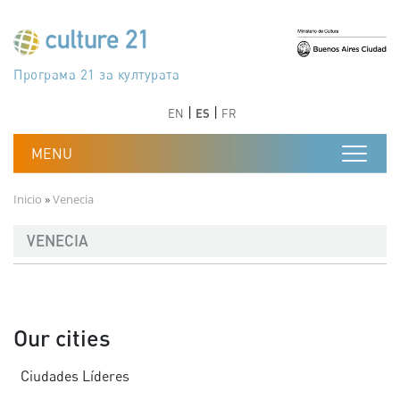
Pasar al contenido principal
Програма 21 за културата
Agenda 21 de la cultura
Agjenda 21 për kulturë
Agenda 21 van cultuur
Agenda 21 for culture
Kulturaren Agenda 21
Agenda 21 de la culture
Axenda 21 da cultura
Agenda 21 für Kultur
Agenda 21 della cultura
文化のためのアジェンダ21
Agenda 21 dla kultury
Agenda 21 da cultura
Повестка дня 21 для культуры
Agenda 21 za kulturu
Agenda 21 de la cultura
Agenda 21 för kulturen
Kültür için Gündem 21
Порядок денний 21 для культури
جدول أعمال القرن 21 للثقافة
دستورکار 21 برای فرهنگ
Anterior
Siguiente
Anterior
Siguiente
EN
ES
FR
Ruta de navegación
Inicio
Venecia
VENECIA
Our cities
Ciudades Líderes