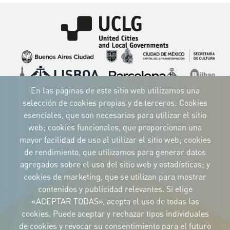
Imagen
Imagen
Imagen
Imagen
Imagen
Imagen
Imagen
Imagen
Imagen
Imagen
En las páginas de este sitio web utilizamos una
selección de cookies propias y de terceros: Cookies
esenciales, que son necesarias para utilizar el sitio
web; cookies funcionales, que proporcionan una
mayor facilidad de uso al utilizar el sitio web; cookies
IDENTIDAD CORPORATIVA
de rendimiento, que utilizamos para generar datos
Descargue
los logotipos
agregados sobre el uso del sitio web y estadísticas; y
y el manual
cookies de marketing, que se utilizan para mostrar
CONTACTO
contenidos y publicidad relevantes. Si elige
Carrer Avinyó, 15
08002 Barcelona
«ACEPTAR TODAS», acepta el uso de todas las
culture@uclg.org
cookies. Puede aceptar y rechazar tipos individuales
NEWSLETTER
de cookies y revocar su consentimiento para el futuro