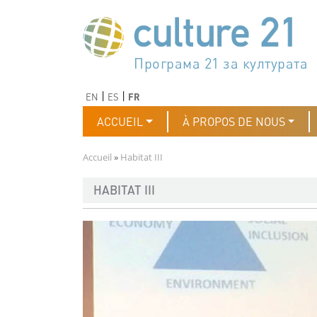
Aller au contenu principal
Програма 21 за културата
Agenda 21 de la cultura
Agjenda 21 për kulturë
Agenda 21 van cultuur
Agenda 21 for culture
Kulturaren Agenda 21
Agenda 21 de la culture
Axenda 21 da cultura
Agenda 21 für Kultur
Agenda 21 della cultura
文化のためのアジェンダ21
Agenda 21 dla kultury
Agenda 21 da cultura
Повестка дня 21 для культ
Agenda 21 za kulturu
Agenda 21 de la cultura
Agenda 21 för kulturen
Kültür için Gündem 21
Порядок денний 21 для ку
جدول أعمال القرن 21 للثقافة
دستورکار 21 برای فرهنگ
Précédent
Suivant
EN
ES
FR
Navigation principale
ACCUEIL
À PROPOS DE NOUS
Fil d'Ariane
Accueil
Habitat III
HABITAT III
Image