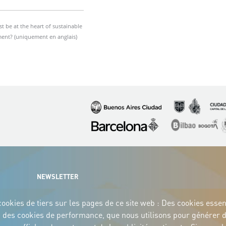
t be at the heart of sustainable
ent? (uniquement en anglais)
Image
Image
Image
Image
Image
I
NEWSLETTER
ookies de tiers sur les pages de ce site web : Des cookies essenti
eb ; des cookies de performance, que nous utilisons pour générer 