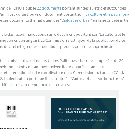
Team" de l'ONU a publié
22 documents
portant sur des sujets clef autour des
armi ceux-ci se trouve un document portant sur
"La culture et le patrimoin
 de ces documents thématiques, des "
Dialogues urbain
" en ligne ont été initié
mulé des recommandations sur le document pourtant sur "La culture et le
niquement en anglais). La Commission s'est réjoui de la publication de ce
n devrait intégrer des orientations précises pour une approche du
at III a mis en place plusieurs Unités Politiques, chacune composées de 20
environnements, notamment universitaires, représentants de
les et internationales. Le coordinateur de la Commission culture de CGLU,
2. La déclaration politique finale intitulée "Cadres urbains socio-culturels"
iffusée lors du PrepCom III (juillet 2016).