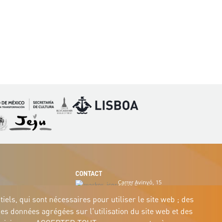
Image
Image
mage
Image
CONTACT
Carrer Avinyó, 15
08002 Barcelona
culture@uclg.org
els, qui sont nécessaires pour utiliser le site web ; des
des données agrégées sur l'utilisation du site web et des