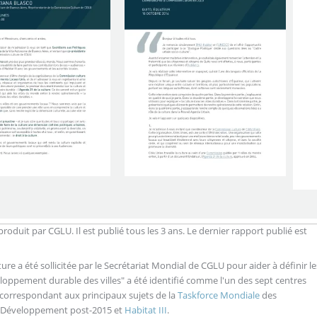
oduit par CGLU. Il est publié tous les 3 ans. Le dernier rapport publié est
re a été sollicitée par le Secrétariat Mondial de CGLU pour aider à définir le
eloppement durable des villes" a été identifié comme l'un des sept centres
t correspondant aux principaux sujets de la
Taskforce Mondiale
des
 Développement post-2015 et
Habitat III
.