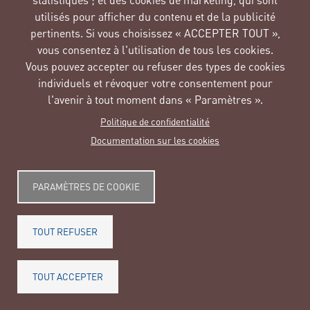
statistiques ; et des cookies de marketing, qui sont
utilisés pour afficher du contenu et de la publicité
Image
Image
pertinents. Si vous choisissez « ACCEPTER TOUT »,
vous consentez à l'utilisation de tous les cookies.
Image
Vous pouvez accepter ou refuser des types de cookies
individuels et révoquer votre consentement pour
l'avenir à tout moment dans « Paramètres ».
© Copyright 2025. Tous les droits sont réservés.
Politique de confidentialité
Legal
Accessibility
Avis juridique
Cookies
Confidentialité
Documentation sur les cookies
PARAMÈTRES DE COOKIE
TOUT REFUSER
TOUT ACCEPTER