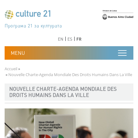
Aller au contenu principal
Програма 21 за културата
Agenda 21 de la cultura
Agjenda 21 për kulturë
Agenda 21 van cultuur
Agenda 21 for culture
Kulturaren Agenda 21
Agenda 21 de la culture
Axenda 21 da cultura
Agenda 21 für Kultur
Agenda 21 della cultura
文化のためのアジェンダ21
Agenda 21 dla kultury
Agenda 21 da cultura
Повестка дня 21 для культуры
Agenda 21 za kulturu
Agenda 21 de la cultura
Agenda 21 för kulturen
Kültür için Gündem 21
Порядок денний 21 для культури
جدول أعمال القرن 21 للثقافة
دستورکار 21 برای فرهنگ
Précédent
Suivant
Précédent
Suivant
EN
ES
FR
Fil d'Ariane
Accueil
Nouvelle Charte-Agenda Mondiale Des Droits Humains Dans La Ville
NOUVELLE CHARTE-AGENDA MONDIALE DES
DROITS HUMAINS DANS LA VILLE