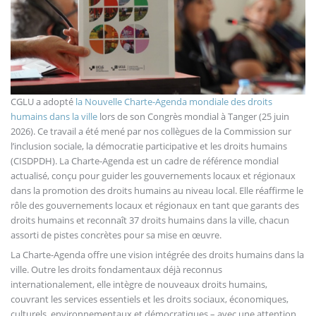
CGLU a adopté
la Nouvelle Charte-Agenda mondiale des droits
humains dans la ville
lors de son Congrès mondial à Tanger (25 juin
2026). Ce travail a été mené par nos collègues de la Commission sur
l’inclusion sociale, la démocratie participative et les droits humains
(CISDPDH). La Charte-Agenda est un cadre de référence mondial
actualisé, conçu pour guider les gouvernements locaux et régionaux
dans la promotion des droits humains au niveau local. Elle réaffirme le
rôle des gouvernements locaux et régionaux en tant que garants des
droits humains et reconnaît 37 droits humains dans la ville, chacun
assorti de pistes concrètes pour sa mise en œuvre.
La Charte-Agenda offre une vision intégrée des droits humains dans la
ville. Outre les droits fondamentaux déjà reconnus
internationalement, elle intègre de nouveaux droits humains,
couvrant les services essentiels et les droits sociaux, économiques,
culturels, environnementaux et démocratiques – avec une attention