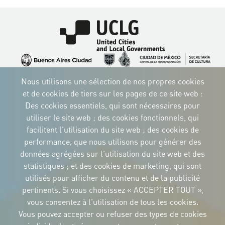
Image
Image
Image
Image
Image
Image
Image
Nous utilisons une sélection de nos propres cookies
Image
Image
Image
et de cookies de tiers sur les pages de ce site web :
Des cookies essentiels, qui sont nécessaires pour
utiliser le site web ; des cookies fonctionnels, qui
facilitent l'utilisation du site web ; des cookies de
performance, que nous utilisons pour générer des
IDENTITÉ CORPORTATIVE
données agrégées sur l'utilisation du site web et des
Téléchargez
les logos et le
statistiques ; et des cookies de marketing, qui sont
manuel
utilisés pour afficher du contenu et de la publicité
CONTACT
pertinents. Si vous choisissez « ACCEPTER TOUT »,
Carrer Avinyó, 15
08002 Barcelona
vous consentez à l'utilisation de tous les cookies.
culture@uclg.org
Vous pouvez accepter ou refuser des types de cookies
NEWSLETTER