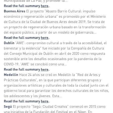
Municipalidad de La Paz, y promover la...
Read the full summary
here
.
Buenos Aires
El proyecto "Abasto Barrio Cultural: impulso
económico y regeneración urbana" es promovido por el Ministerio
de Cultura de la Ciudad de Buenos Aires desde 2019. Se trata de
un proyecto de regeneración urbana basado en la transformación
del espacio público, a partir de un modelo de gobernanza...
Read the full summary
here
.
Dublín
'AWE': compromiso cultural a través de la accesibilidad, el
bienestar y la evidencia" fue iniciado por la Compañía de Cultura
del Consejo Municipal de Dublín en abril de 2020 como respuesta
sostenible ante los desafíos ocasionados por la pandemia de la
COVID-19. 'AWE' se concibió como una...
Read the full summary
here
.
Medellín
Hace 24 años se creó en Medellín la “Red de Artes y
Prácticas Culturales”, en la que participan diferentes grupos y
organizaciones artísticas y culturales de toda la ciudad junto con el
gobierno local para garantizar los derechos culturales de los niños,
los adolescentes y los jóvenes. Esta...
Read the full summary
here
.
Segú
El proyecto “Segú: Ciudad Creativa” comenzó en 2015 como
una iniciativa de la Fundación del Festival en el Níger. En