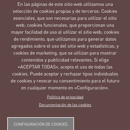
patrimonio y a las prácticas y...
En las páginas de este sitio web utilizamos una
Read the full summary
here
.
selección de cookies propias y de terceros: Cookies
Vaudreuil-Dorion
El programa “Yo soy… La aventura de una
esenciales, que son necesarias para utilizar el sitio
comunidad en plena transformación” se desarrolla en Vaudreuil-
web; cookies funcionales, que proporcionan una
Dorion desde el año 2010, para favorecer la emergencia de una
mayor facilidad de uso al utilizar el sitio web; cookies
comunidad unida, que vive la diferencia como una riqueza. Cada
de rendimiento, que utilizamos para generar datos
año, unos 20 000 ciudadanos (sobre una población de 40.000...
Read the full summary
here
.
agregados sobre el uso del sitio web y estadísticas; y
Belo Horizonte
El programa “Arena da Cultura - Programa de
cookies de marketing, que se utilizan para mostrar
Formación Artística y Cultural” del municipio de Belo Horizonte es
contenidos y publicidad relevantes. Si elige
el principal proyecto de la Política Cultural de la ciudad. Creado en
«ACEPTAR TODAS», acepta el uso de todas las
1998, se orienta a la democratización de los bienes y servicios
cookies. Puede aceptar y rechazar tipos individuales
culturales de la ciudad, para reducir las...
de cookies y revocar su consentimiento para el futuro
Read the full summary
here
.
en cualquier momento en «Configuración».
Politica de privacidad
Documentación de las cookies
Imagen
Imagen
CONFIGURACIÓN DE COOKIES
Imagen