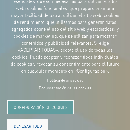
esenciales, que son necesarias para utilizar el sitio
web; cookies funcionales, que proporcionan una
mayor facilidad de uso al utilizar el sitio web; cookies
IDENTIDAD CORPORATIVA
de rendimiento, que utilizamos para generar datos
Descargue
los logotipos
agregados sobre el uso del sitio web y estadísticas; y
y el manual
cookies de marketing, que se utilizan para mostrar
CONTACTO
contenidos y publicidad relevantes. Si elige
Carrer Avinyó, 15
08002 Barcelona
«ACEPTAR TODAS», acepta el uso de todas las
culture@uclg.org
cookies. Puede aceptar y rechazar tipos individuales
NEWSLETTER
de cookies y revocar su consentimiento para el futuro
en cualquier momento en «Configuración».
Politica de privacidad
Documentación de las cookies
CONFIGURACIÓN DE COOKIES
DENEGAR TODO