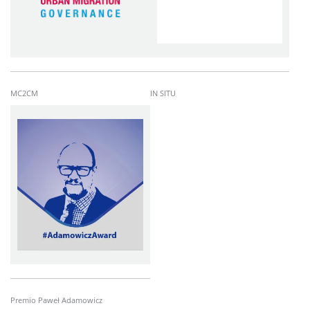
MC2CM
IN SITU
Imagen
Premio Paweł Adamowicz