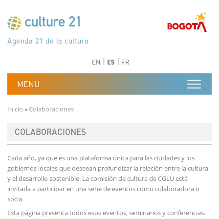
Pasar al contenido principal
Програма 21 за културата
Agenda 21 de la cultura
Agjenda 21 për kulturë
Agenda 21 van cultuur
Agenda 21 for culture
Kulturaren Agenda 21
Agenda 21 de la culture
Axenda 21 da cultura
Agenda 21 für Kultur
Agenda 21 della cultura
文化のためのアジェンダ21
Agenda 21 dla kultury
Agenda 21 da cultura
Повестка дня 21 для культуры
Agenda 21 za kulturu
Agenda 21 de la cultura
Agenda 21 för kulturen
Kültür için Gündem 21
Порядок денний 21 для культури
جدول أعمال القرن 21 للثقافة
دستورکار 21 برای فرهنگ
Anterior
Siguiente
Anterior
Siguiente
EN
ES
FR
Ruta de navegación
Inicio
Colaboraciones
COLABORACIONES
Cada año, ya que es una plataforma única para las ciudades y los
gobiernos locales que deseean profundizar la relación entre la cultura
y el desarrollo sostenible. La comisión de cultura de CGLU está
invitada a participar en una serie de eventos como colaboradora o
socia.
Esta página presenta todos esos eventos, seminarios y conferencias.