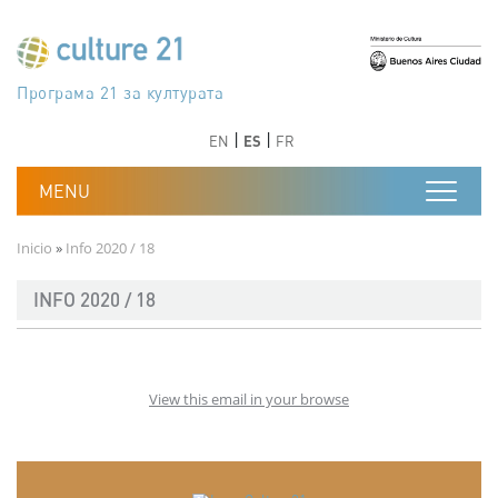
Pasar al contenido principal
Програма 21 за културата
Agenda 21 de la cultura
Agjenda 21 për kulturë
Agenda 21 van cultuur
Agenda 21 for culture
Kulturaren Agenda 21
Agenda 21 de la culture
Axenda 21 da cultura
Agenda 21 für Kultur
Agenda 21 della cultura
文化のためのアジェンダ21
Agenda 21 dla kultury
Agenda 21 da cultura
Повестка дня 21 для культуры
Agenda 21 za kulturu
Agenda 21 de la cultura
Agenda 21 för kulturen
Kültür için Gündem 21
Порядок денний 21 для культури
جدول أعمال القرن 21 للثقافة
دستورکار 21 برای فرهنگ
Anterior
Siguiente
Anterior
Siguiente
EN
ES
FR
Ruta de navegación
Inicio
Info 2020 / 18
INFO 2020 / 18
View this email in your browse