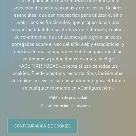
En las páginas de este sitio web utilizamos una
selección de cookies propias y de terceros: Cookies
esenciales, que son necesarias para utilizar el sitio
web; cookies funcionales, que proporcionan una
IDENTIDAD CORPORATIVA
mayor facilidad de uso al utilizar el sitio web; cookies
Descargue
de rendimiento, que utilizamos para generar datos
los logotipos
y el manual
agregados sobre el uso del sitio web y estadísticas; y
CONTACTO
cookies de marketing, que se utilizan para mostrar
Carrer Avinyó, 15
08002 Barcelona
contenidos y publicidad relevantes. Si elige
culture@uclg.org
«ACEPTAR TODAS», acepta el uso de todas las
cookies. Puede aceptar y rechazar tipos individuales
NEWSLETTER
de cookies y revocar su consentimiento para el futuro
en cualquier momento en «Configuración».
Politica de privacidad
Documentación de las cookies
CONFIGURACIÓN DE COOKIES