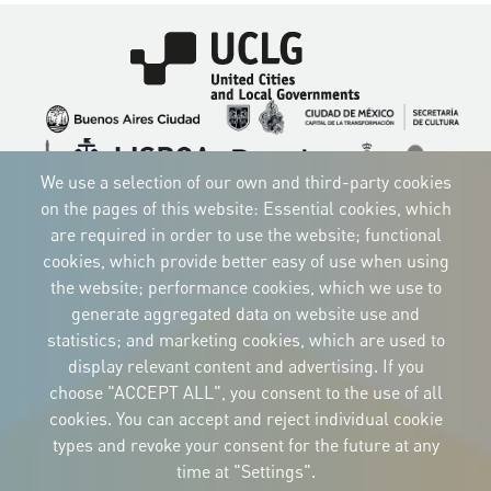
Imagen
Imagen
Imagen
Imagen
Imagen
Imagen
Imagen
We use a selection of our own and third-party cookies
Imagen
Imagen
Imagen
on the pages of this website: Essential cookies, which
are required in order to use the website; functional
cookies, which provide better easy of use when using
the website; performance cookies, which we use to
CORPORATIVE IDENTITY
generate aggregated data on website use and
Download
statistics; and marketing cookies, which are used to
the logos
and the manual
display relevant content and advertising. If you
CONTACT
choose "ACCEPT ALL", you consent to the use of all
Carrer Avinyó, 15
08002 Barcelona
cookies. You can accept and reject individual cookie
culture@uclg.org
types and revoke your consent for the future at any
time at "Settings".
NEWSLETTER