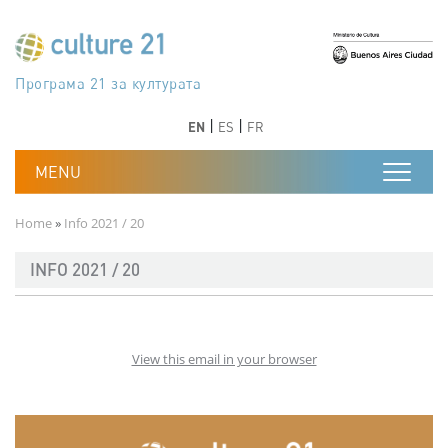
Skip to main content
Програма 21 за културата
Agenda 21 de la cultura
Agjenda 21 për kulturë
Agenda 21 van cultuur
Agenda 21 for culture
Kulturaren Agenda 21
Agenda 21 de la culture
Axenda 21 da cultura
Agenda 21 für Kultur
Agenda 21 della cultura
文化のためのアジェンダ21
Agenda 21 dla kultury
Agenda 21 da cultura
Повестка дня 21 для культуры
Agenda 21 za kulturu
Agenda 21 de la cultura
Agenda 21 för kulturen
Kültür için Gündem 21
Порядок денний 21 для культури
جدول أعمال القرن 21 للثقافة
دستورکار 21 برای فرهنگ
Previous
Next
Previous
Next
EN
ES
FR
Breadcrumb
Home
Info 2021 / 20
INFO 2021 / 20
View this email in your browser