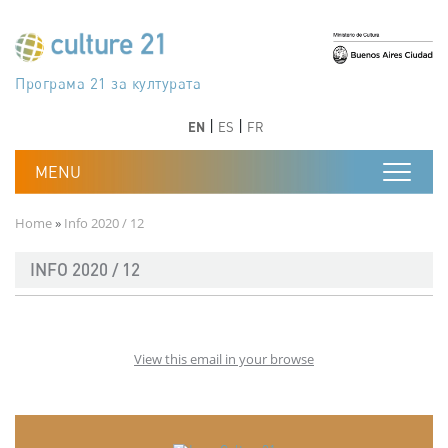
Skip to main content
Програма 21 за културата
Agenda 21 de la cultura
Agjenda 21 për kulturë
Agenda 21 van cultuur
Agenda 21 for culture
Kulturaren Agenda 21
Agenda 21 de la culture
Axenda 21 da cultura
Agenda 21 für Kultur
Agenda 21 della cultura
文化のためのアジェンダ21
Agenda 21 dla kultury
Agenda 21 da cultura
Повестка дня 21 для культуры
Agenda 21 za kulturu
Agenda 21 de la cultura
Agenda 21 för kulturen
Kültür için Gündem 21
Порядок денний 21 для культури
جدول أعمال القرن 21 للثقافة
دستورکار 21 برای فرهنگ
Previous
Next
Previous
Next
EN
ES
FR
Breadcrumb
Home
Info 2020 / 12
INFO 2020 / 12
View this email in your browse