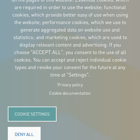
are required in order to use the website; functional
cookies, which provide better easy of use when using
the website; performance cookies, which we use to
CORPORATIVE IDENTITY
generate aggregated data on website use and
Download
statistics; and marketing cookies, which are used to
the logos
and the manual
display relevant content and advertising. If you
CONTACT
choose "ACCEPT ALL", you consent to the use of all
Carrer Avinyó, 15
08002 Barcelona
cookies. You can accept and reject individual cookie
culture@uclg.org
types and revoke your consent for the future at any
time at "Settings".
NEWSLETTER
Privacy policy
Cookie documentation
COOKIE SETTINGS
DENY ALL