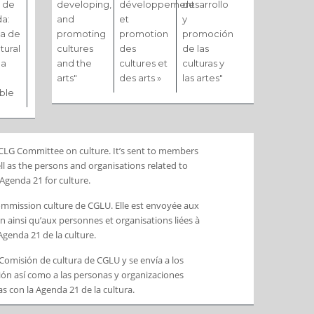
 de
developing,
développement
desarrollo
da:
and
et
y
ja de
promoting
promotion
promoción
tural
cultures
des
de las
na
and the
cultures et
culturas y
arts"
des arts »
las artes"
ible
 UCLG Committee on culture. It’s sent to members
l as the persons and organisations related to
Agenda 21 for culture.
Commission culture de CGLU. Elle est envoyée aux
ainsi qu’aux personnes et organisations liées à
’Agenda 21 de la culture.
a Comisión de cultura de CGLU y se envía a los
ón así como a las personas y organizaciones
s con la Agenda 21 de la cultura.