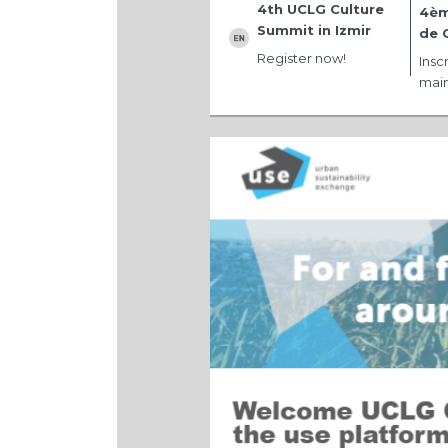
4th UCLG Culture
4èm
Summit in Izmir
de 
Register now!
Insc
main