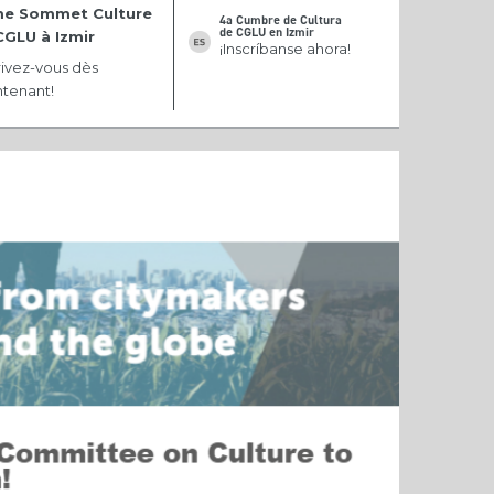
e Sommet Culture
4a Cumbre de Cultura
de CGLU en Izmir
CGLU à Izmir
¡Inscríbanse ahora!
rivez-vous dès
tenant!