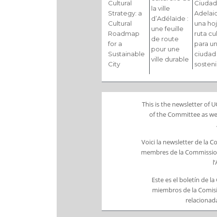
Cultural
Ciudad
la ville
Strategy: a
Adelai
d’Adélaïde :
Cultural
una ho
une feuille
Roadmap
ruta cul
de route
for a
para u
pour une
Sustainable
ciudad
ville durable
City
sosten
This is the newsletter of
of the Committee as wel
Voici la newsletter de la 
membres de la Commission 
l
Este es el boletín de l
miembros de la Comisi
relacionada