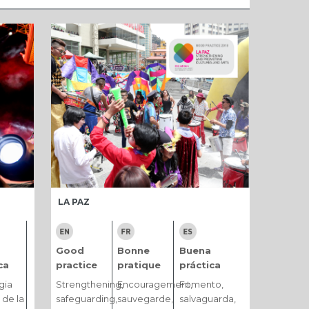
LA PAZ
Good
Bonne
Buena
ca
practice
pratique
práctica
gia
Strengthening,
Encouragement,
Fomento,
 de la
safeguarding,
sauvegarde,
salvaguarda,