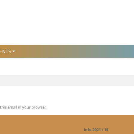
уры
льтури
ENTS
this email in your browser
Info 2021 / 15