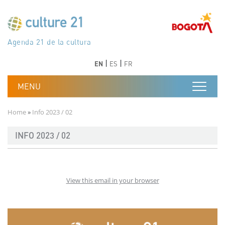
Skip to main content
Програма 21 за културата
Agenda 21 de la cultura
Agjenda 21 për kulturë
Agenda 21 van cultuur
Agenda 21 for culture
Kulturaren Agenda 21
Agenda 21 de la culture
Axenda 21 da cultura
Agenda 21 für Kultur
Agenda 21 della cultura
文化のためのアジェンダ21
Agenda 21 dla kultury
Agenda 21 da cultura
Повестка дня 21 для культуры
Agenda 21 za kulturu
Agenda 21 de la cultura
Agenda 21 för kulturen
Kültür için Gündem 21
Порядок денний 21 для культури
جدول أعمال القرن 21 للثقافة
دستورکار 21 برای فرهنگ
Previous
Next
Previous
Next
EN
ES
FR
Breadcrumb
Home
Info 2023 / 02
INFO 2023 / 02
View this email in your browser