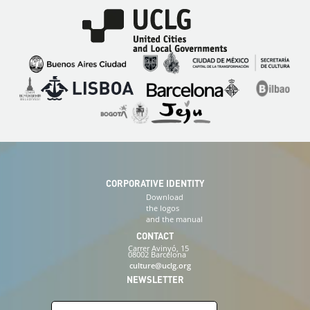
Imagen
Imagen
Imagen
Imagen
Imagen
Imagen
Imagen
Imagen
Imagen
Imagen
CORPORATIVE IDENTITY
Download
the logos
and the manual
CONTACT
Carrer Avinyó, 15
08002 Barcelona
culture@uclg.org
NEWSLETTER