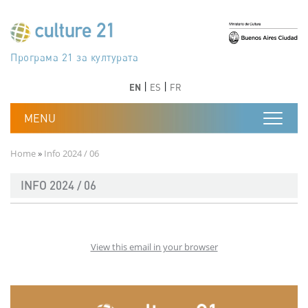
Skip to main content
Програма 21 за културата
Agenda 21 de la cultura
Agjenda 21 për kulturë
Agenda 21 van cultuur
Agenda 21 for culture
Kulturaren Agenda 21
Agenda 21 de la culture
Axenda 21 da cultura
Agenda 21 für Kultur
Agenda 21 della cultura
文化のためのアジェンダ21
Agenda 21 dla kultury
Agenda 21 da cultura
Повестка дня 21 для культуры
Agenda 21 za kulturu
Agenda 21 de la cultura
Agenda 21 för kulturen
Kültür için Gündem 21
Порядок денний 21 для культури
جدول أعمال القرن 21 للثقافة
دستورکار 21 برای فرهنگ
Previous
Next
Previous
Next
EN
ES
FR
Breadcrumb
Home
Info 2024 / 06
INFO 2024 / 06
View this email in your browser