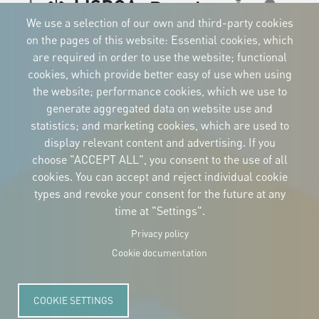
Imagen
Imagen
Imagen
Imagen
We use a selection of our own and third-party cookies
Imagen
Imagen
Imagen
on the pages of this website: Essential cookies, which
are required in order to use the website; functional
cookies, which provide better easy of use when using
the website; performance cookies, which we use to
CORPORATIVE IDENTITY
generate aggregated data on website use and
Download
statistics; and marketing cookies, which are used to
the logos
and the manual
display relevant content and advertising. If you
CONTACT
choose "ACCEPT ALL", you consent to the use of all
Carrer Avinyó, 15
08002 Barcelona
cookies. You can accept and reject individual cookie
culture@uclg.org
types and revoke your consent for the future at any
time at "Settings".
NEWSLETTER
Privacy policy
Cookie documentation
COOKIE SETTINGS