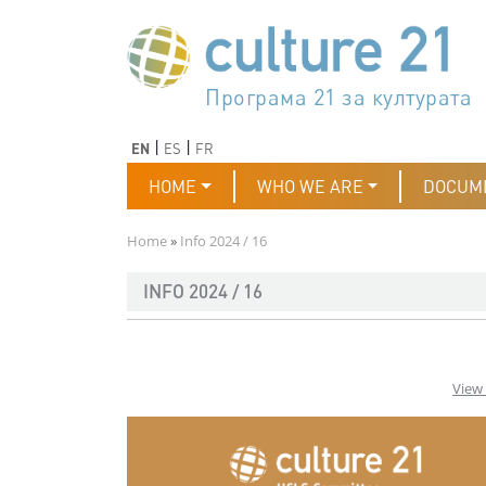
Skip to main content
Програма 21 за културата
Agenda 21 de la cultura
Agjenda 21 për kulturë
Agenda 21 van cultuur
Agenda 21 for culture
Kulturaren Agenda 21
Agenda 21 de la culture
Axenda 21 da cultura
Agenda 21 für Kultur
Agenda 21 della cultura
文化のためのアジェンダ21
Agenda 21 dla kultury
Agenda 21 da cultura
Повестка дня 21 для культ
Agenda 21 za kulturu
Agenda 21 de la cultura
Agenda 21 för kulturen
Kültür için Gündem 21
Порядок денний 21 для ку
جدول أعمال القرن 21 للثقافة
دستورکار 21 برای فرهنگ
Previous
Next
EN
ES
FR
Main navigation
HOME
WHO WE ARE
DOCUM
Breadcrumb
Home
Info 2024 / 16
INFO 2024 / 16
View 