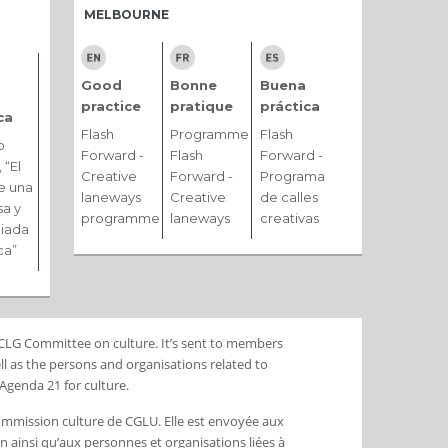
MELBOURNE
Good
Bonne
Buena
practice
pratique
práctica
ca
Flash
Programme
Flash
o
Forward -
Flash
Forward -
 “El
Creative
Forward -
Programa
e una
laneways
Creative
de calles
a y
programme
laneways
creativas
giada
ca”
 UCLG Committee on culture. It’s sent to members
l as the persons and organisations related to
Agenda 21 for culture.
Commission culture de CGLU. Elle est envoyée aux
ainsi qu’aux personnes et organisations liées à