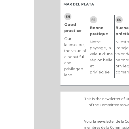
MAR DEL PLATA
Good
Bonne
Buena
practice
pratique
prácti
Our
Notre
Nuestr
landscape,
paysage, la
Paisaje,
the value of
valeur d'une
valor d
a beautiful
région belle
hermos
and
et
privile
privileged
privilégiée
comar
land
This is the newsletter of
of the Committee as wel
Voici la newsletter de la 
membres de la Commission 