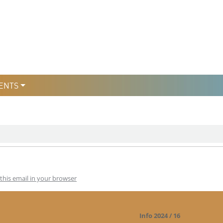
уры
льтури
ENTS
this email in your browser
Info 2024 / 16