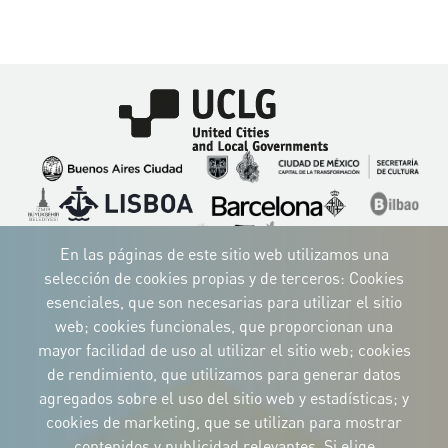
Imagen
Imagen
Imagen
Imagen
Imagen
Imagen
Imagen
Imagen
Imagen
Imagen
En las páginas de este sitio web utilizamos una
selección de cookies propias y de terceros: Cookies
esenciales, que son necesarias para utilizar el sitio
web; cookies funcionales, que proporcionan una
IDENTIDAD CORPORATIVA
mayor facilidad de uso al utilizar el sitio web; cookies
Descargue
de rendimiento, que utilizamos para generar datos
los logotipos
y el manual
agregados sobre el uso del sitio web y estadísticas; y
CONTACTO
cookies de marketing, que se utilizan para mostrar
Carrer Avinyó, 15
08002 Barcelona
contenidos y publicidad relevantes. Si elige