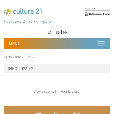
Pasar al contenido principal
Програма 21 за културата
Agenda 21 de la cultura
Agjenda 21 për kulturë
Agenda 21 van cultuur
Agenda 21 for culture
Kulturaren Agenda 21
Agenda 21 de la culture
Axenda 21 da cultura
Agenda 21 für Kultur
Agenda 21 della cultura
文化のためのアジェンダ21
Agenda 21 dla kultury
Agenda 21 da cultura
Повестка дня 21 для культуры
Agenda 21 za kulturu
Agenda 21 de la cultura
Agenda 21 för kulturen
Kültür için Gündem 21
Порядок денний 21 для культури
جدول أعمال القرن 21 للثقافة
دستورکار 21 برای فرهنگ
Anterior
Siguiente
Anterior
Siguiente
EN
ES
FR
Ruta de navegación
Inicio
Info 2023 / 22
INFO 2023 / 22
View this email in your browser