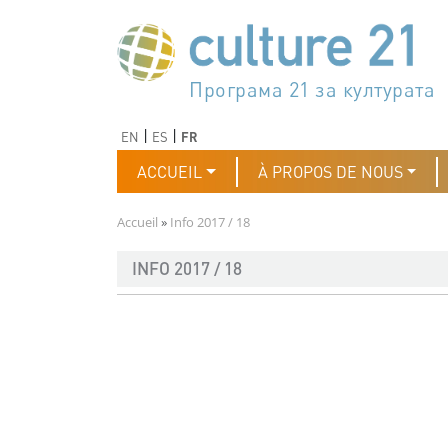
Aller au contenu principal
Програма 21 за културата
Agenda 21 de la cultura
Agjenda 21 për kulturë
Agenda 21 van cultuur
Agenda 21 for culture
Kulturaren Agenda 21
Agenda 21 de la culture
Axenda 21 da cultura
Agenda 21 für Kultur
Agenda 21 della cultura
文化のためのアジェンダ21
Agenda 21 dla kultury
Agenda 21 da cultura
Повестка дня 21 для культ
Agenda 21 za kulturu
Agenda 21 de la cultura
Agenda 21 för kulturen
Kültür için Gündem 21
Порядок денний 21 для ку
جدول أعمال القرن 21 للثقافة
دستورکار 21 برای فرهنگ
Précédent
Suivant
EN
ES
FR
Navigation principale
ACCUEIL
À PROPOS DE NOUS
Fil d'Ariane
Accueil
Info 2017 / 18
INFO 2017 / 18