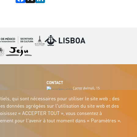
Image
Image
mage
Image
CONTACT
Carrer Avinyó, 15
08002 Barcelona
culture@uclg.org
els, qui sont nécessaires pour utiliser le site web ; des
des données agrégées sur l'utilisation du site web et des
us choisissez « ACCEPTER TOUT », vous consentez à
entement pour l'avenir à tout moment dans « Paramètres ».