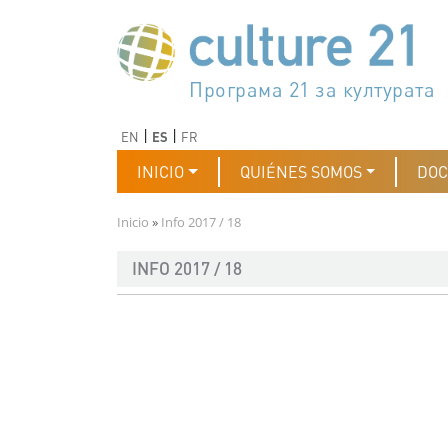
Pasar al contenido principal
Програма 21 за културата
Agenda 21 de la cultura
Agjenda 21 për kulturë
Agenda 21 van cultuur
Agenda 21 for culture
Kulturaren Agenda 21
Agenda 21 de la culture
Axenda 21 da cultura
Agenda 21 für Kultur
Agenda 21 della cultura
文化のためのアジェンダ21
Agenda 21 dla kultury
Agenda 21 da cultura
Повестка дня 21 для культ
Agenda 21 za kulturu
Agenda 21 de la cultura
Agenda 21 för kulturen
Kültür için Gündem 21
Порядок денний 21 для ку
جدول أعمال القرن 21 للثقافة
دستورکار 21 برای فرهنگ
Anterior
Siguiente
EN
ES
FR
Navegación principal
INICIO
QUIÉNES SOMOS
DO
Ruta de navegación
Inicio
Info 2017 / 18
INFO 2017 / 18