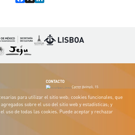
Imagen
Imagen
magen
Imagen
CONTACTO
Carrer Avinyó, 15
08002 Barcelona
culture@uclg.org
sarias para utilizar el sitio web; cookies funcionales, que
agregados sobre el uso del sitio web y estadísticas; y
el uso de todas las cookies. Puede aceptar y rechazar