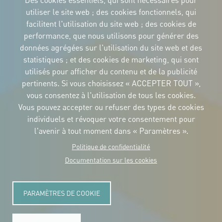
Des cookies essentiels, qui sont nécessaires pour
utiliser le site web ; des cookies fonctionnels, qui
facilitent l'utilisation du site web ; des cookies de
performance, que nous utilisons pour générer des
IDENTITÉ CORPORTATIVE
données agrégées sur l'utilisation du site web et des
Téléchargez
les logos et le
statistiques ; et des cookies de marketing, qui sont
manuel
utilisés pour afficher du contenu et de la publicité
CONTACT
pertinents. Si vous choisissez « ACCEPTER TOUT »,
Carrer Avinyó, 15
08002 Barcelona
vous consentez à l'utilisation de tous les cookies.
culture@uclg.org
Vous pouvez accepter ou refuser des types de cookies
NEWSLETTER
individuels et révoquer votre consentement pour
l'avenir à tout moment dans « Paramètres ».
Politique de confidentialité
Documentation sur les cookies
PARAMÈTRES DE COOKIE