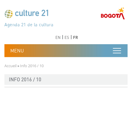
Aller au contenu principal
Програма 21 за културата
Agenda 21 de la cultura
Agjenda 21 për kulturë
Agenda 21 van cultuur
Agenda 21 for culture
Kulturaren Agenda 21
Agenda 21 de la culture
Axenda 21 da cultura
Agenda 21 für Kultur
Agenda 21 della cultura
文化のためのアジェンダ21
Agenda 21 dla kultury
Agenda 21 da cultura
Повестка дня 21 для культуры
Agenda 21 za kulturu
Agenda 21 de la cultura
Agenda 21 för kulturen
Kültür için Gündem 21
Порядок денний 21 для культури
جدول أعمال القرن 21 للثقافة
دستورکار 21 برای فرهنگ
Précédent
Suivant
Précédent
Suivant
EN
ES
FR
Fil d'Ariane
Accueil
Info 2016 / 10
INFO 2016 / 10
Document