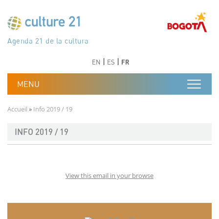
Aller au contenu principal
Програма 21 за културата
Agenda 21 de la cultura
Agjenda 21 për kulturë
Agenda 21 van cultuur
Agenda 21 for culture
Kulturaren Agenda 21
Agenda 21 de la culture
Axenda 21 da cultura
Agenda 21 für Kultur
Agenda 21 della cultura
文化のためのアジェンダ21
Agenda 21 dla kultury
Agenda 21 da cultura
Повестка дня 21 для культуры
Agenda 21 za kulturu
Agenda 21 de la cultura
Agenda 21 för kulturen
Kültür için Gündem 21
Порядок денний 21 для культури
جدول أعمال القرن 21 للثقافة
دستورکار 21 برای فرهنگ
Précédent
Suivant
Précédent
Suivant
EN
ES
FR
Fil d'Ariane
Accueil
Info 2019 / 19
INFO 2019 / 19
View this email in your browse