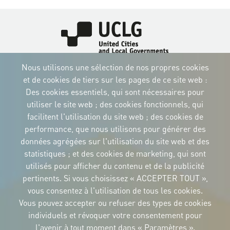
Image
Image
Image
Nous utilisons une sélection de nos propres cookies
Image
Image
Image
Image
et de cookies de tiers sur les pages de ce site web :
Des cookies essentiels, qui sont nécessaires pour
Image
Image
Image
utiliser le site web ; des cookies fonctionnels, qui
facilitent l'utilisation du site web ; des cookies de
performance, que nous utilisons pour générer des
données agrégées sur l'utilisation du site web et des
IDENTITÉ CORPORTATIVE
statistiques ; et des cookies de marketing, qui sont
Téléchargez
utilisés pour afficher du contenu et de la publicité
les logos et le
manuel
pertinents. Si vous choisissez « ACCEPTER TOUT »,
CONTACT
vous consentez à l'utilisation de tous les cookies.
Carrer Avinyó, 15
08002 Barcelona
Vous pouvez accepter ou refuser des types de cookies
culture@uclg.org
individuels et révoquer votre consentement pour
l'avenir à tout moment dans « Paramètres ».
NEWSLETTER