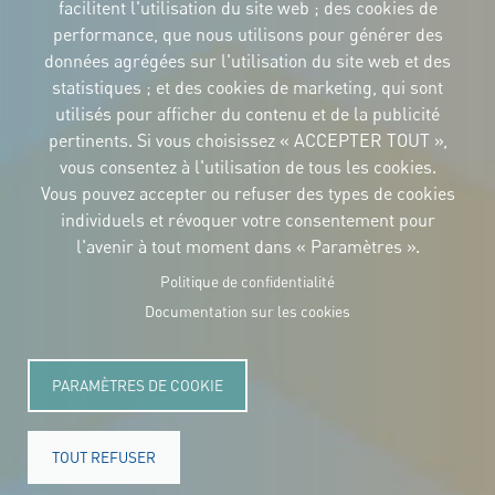
facilitent l'utilisation du site web ; des cookies de
performance, que nous utilisons pour générer des
IDENTITÉ CORPORTATIVE
Téléchargez
données agrégées sur l'utilisation du site web et des
les logos et le
statistiques ; et des cookies de marketing, qui sont
manuel
utilisés pour afficher du contenu et de la publicité
CONTACT
Carrer Avinyó, 15
pertinents. Si vous choisissez « ACCEPTER TOUT »,
08002 Barcelona
culture@uclg.org
vous consentez à l'utilisation de tous les cookies.
Vous pouvez accepter ou refuser des types de cookies
NEWSLETTER
individuels et révoquer votre consentement pour
l'avenir à tout moment dans « Paramètres ».
Politique de confidentialité
Documentation sur les cookies
PARAMÈTRES DE COOKIE
TOUT REFUSER