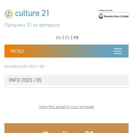
Aller au contenu principal
Програма 21 за културата
Agenda 21 de la cultura
Agjenda 21 për kulturë
Agenda 21 van cultuur
Agenda 21 for culture
Kulturaren Agenda 21
Agenda 21 de la culture
Axenda 21 da cultura
Agenda 21 für Kultur
Agenda 21 della cultura
文化のためのアジェンダ21
Agenda 21 dla kultury
Agenda 21 da cultura
Повестка дня 21 для культуры
Agenda 21 za kulturu
Agenda 21 de la cultura
Agenda 21 för kulturen
Kültür için Gündem 21
Порядок денний 21 для культури
جدول أعمال القرن 21 للثقافة
دستورکار 21 برای فرهنگ
Précédent
Suivant
Précédent
Suivant
EN
ES
FR
Fil d'Ariane
Accueil
Info 2023 / 05
INFO 2023 / 05
View this email in your browser