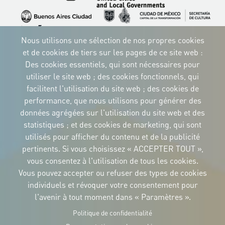
Image
Image
Image
Image
Image
Image
Nous utilisons une sélection de nos propres cookies
Image
Image
Image
et de cookies de tiers sur les pages de ce site web :
Des cookies essentiels, qui sont nécessaires pour
utiliser le site web ; des cookies fonctionnels, qui
facilitent l'utilisation du site web ; des cookies de
performance, que nous utilisons pour générer des
IDENTITÉ CORPORTATIVE
Téléchargez
données agrégées sur l'utilisation du site web et des
les logos et le
statistiques ; et des cookies de marketing, qui sont
manuel
utilisés pour afficher du contenu et de la publicité
CONTACT
Carrer Avinyó, 15
pertinents. Si vous choisissez « ACCEPTER TOUT »,
08002 Barcelona
culture@uclg.org
vous consentez à l'utilisation de tous les cookies.
Vous pouvez accepter ou refuser des types de cookies
NEWSLETTER
individuels et révoquer votre consentement pour
l'avenir à tout moment dans « Paramètres ».
Politique de confidentialité