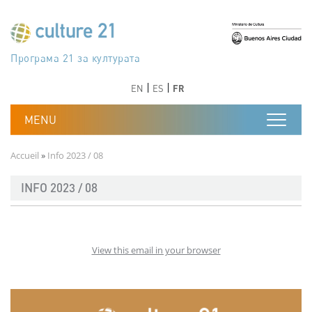
Aller au contenu principal
Програма 21 за културата
Agenda 21 de la cultura
Agjenda 21 për kulturë
Agenda 21 van cultuur
Agenda 21 for culture
Kulturaren Agenda 21
Agenda 21 de la culture
Axenda 21 da cultura
Agenda 21 für Kultur
Agenda 21 della cultura
文化のためのアジェンダ21
Agenda 21 dla kultury
Agenda 21 da cultura
Повестка дня 21 для культуры
Agenda 21 za kulturu
Agenda 21 de la cultura
Agenda 21 för kulturen
Kültür için Gündem 21
Порядок денний 21 для культури
جدول أعمال القرن 21 للثقافة
دستورکار 21 برای فرهنگ
Précédent
Suivant
Précédent
Suivant
EN
ES
FR
Fil d'Ariane
Accueil
Info 2023 / 08
INFO 2023 / 08
View this email in your browser