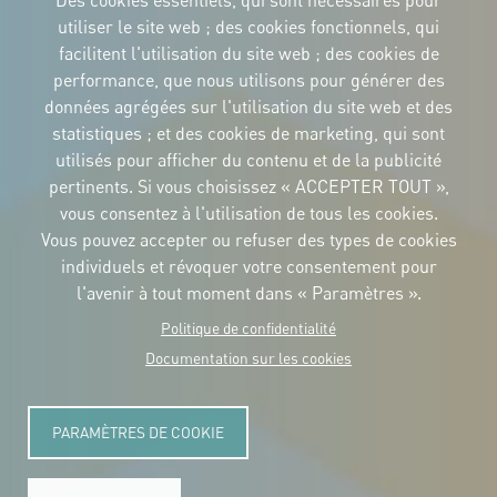
Des cookies essentiels, qui sont nécessaires pour
utiliser le site web ; des cookies fonctionnels, qui
facilitent l'utilisation du site web ; des cookies de
performance, que nous utilisons pour générer des
IDENTITÉ CORPORTATIVE
données agrégées sur l'utilisation du site web et des
Téléchargez
les logos et le
statistiques ; et des cookies de marketing, qui sont
manuel
utilisés pour afficher du contenu et de la publicité
CONTACT
pertinents. Si vous choisissez « ACCEPTER TOUT »,
Carrer Avinyó, 15
08002 Barcelona
vous consentez à l'utilisation de tous les cookies.
culture@uclg.org
Vous pouvez accepter ou refuser des types de cookies
NEWSLETTER
individuels et révoquer votre consentement pour
l'avenir à tout moment dans « Paramètres ».
Politique de confidentialité
Documentation sur les cookies
PARAMÈTRES DE COOKIE