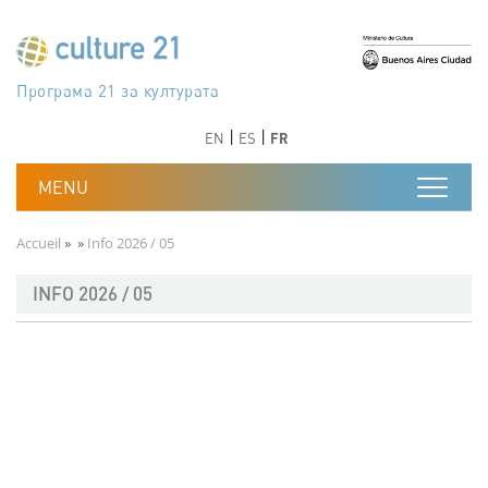
Aller au contenu principal
Програма 21 за културата
Agenda 21 de la cultura
Agjenda 21 për kulturë
Agenda 21 van cultuur
Agenda 21 for culture
Kulturaren Agenda 21
Agenda 21 de la culture
Axenda 21 da cultura
Agenda 21 für Kultur
Agenda 21 della cultura
文化のためのアジェンダ21
Agenda 21 dla kultury
Agenda 21 da cultura
Повестка дня 21 для культуры
Agenda 21 za kulturu
Agenda 21 de la cultura
Agenda 21 för kulturen
Kültür için Gündem 21
Порядок денний 21 для культури
جدول أعمال القرن 21 للثقافة
دستورکار 21 برای فرهنگ
Précédent
Suivant
Précédent
Suivant
EN
ES
FR
Fil d'Ariane
Accueil
Info 2026 / 05
INFO 2026 / 05
Document