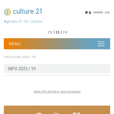
Pasar al contenido principal
Програма 21 за културата
Agenda 21 de la cultura
Agjenda 21 për kulturë
Agenda 21 van cultuur
Agenda 21 for culture
Kulturaren Agenda 21
Agenda 21 de la culture
Axenda 21 da cultura
Agenda 21 für Kultur
Agenda 21 della cultura
文化のためのアジェンダ21
Agenda 21 dla kultury
Agenda 21 da cultura
Повестка дня 21 для культуры
Agenda 21 za kulturu
Agenda 21 de la cultura
Agenda 21 för kulturen
Kültür için Gündem 21
Порядок денний 21 для культури
جدول أعمال القرن 21 للثقافة
دستورکار 21 برای فرهنگ
Anterior
Siguiente
Anterior
Siguiente
EN
ES
FR
Ruta de navegación
Inicio
Info 2023 / 10
INFO 2023 / 10
View this email in your browser