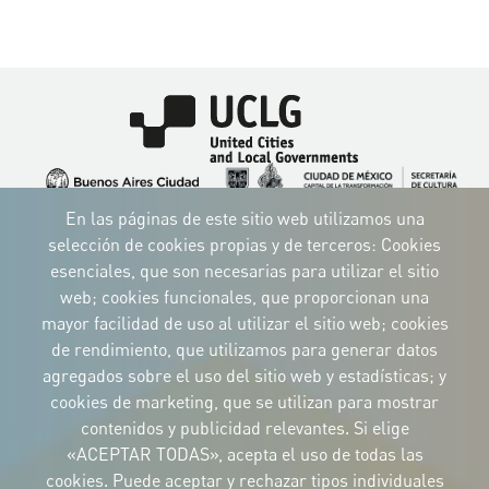
Imagen
Imagen
Imagen
Imagen
Imagen
Imagen
Imagen
En las páginas de este sitio web utilizamos una
selección de cookies propias y de terceros: Cookies
Imagen
Imagen
Imagen
esenciales, que son necesarias para utilizar el sitio
web; cookies funcionales, que proporcionan una
mayor facilidad de uso al utilizar el sitio web; cookies
de rendimiento, que utilizamos para generar datos
IDENTIDAD CORPORATIVA
agregados sobre el uso del sitio web y estadísticas; y
Descargue
cookies de marketing, que se utilizan para mostrar
los logotipos
contenidos y publicidad relevantes. Si elige
y el manual
«ACEPTAR TODAS», acepta el uso de todas las
CONTACTO
Carrer Avinyó, 15
cookies. Puede aceptar y rechazar tipos individuales
08002 Barcelona