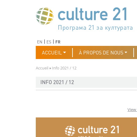
Aller au contenu principal
Програма 21 за културата
Agenda 21 de la cultura
Agjenda 21 për kulturë
Agenda 21 van cultuur
Agenda 21 for culture
Kulturaren Agenda 21
Agenda 21 de la culture
Axenda 21 da cultura
Agenda 21 für Kultur
Agenda 21 della cultura
文化のためのアジェンダ21
Agenda 21 dla kultury
Agenda 21 da cultura
Повестка дня 21 для культ
Agenda 21 za kulturu
Agenda 21 de la cultura
Agenda 21 för kulturen
Kültür için Gündem 21
Порядок денний 21 для ку
جدول أعمال القرن 21 للثقافة
دستورکار 21 برای فرهنگ
Précédent
Suivant
EN
ES
FR
Navigation principale
ACCUEIL
À PROPOS DE NOUS
Fil d'Ariane
Accueil
Info 2021 / 12
INFO 2021 / 12
View 