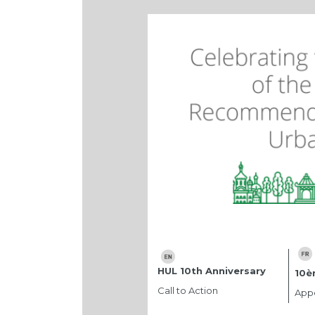
HUL 10th Anniversary
10è
Call to Action
Appe