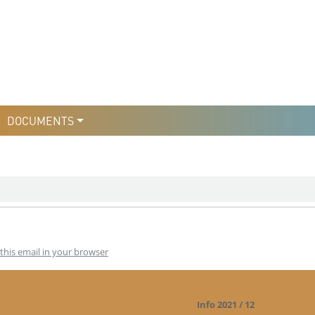
уры
льтури
DOCUMENTS
this email in your browser
Info 2021 / 12