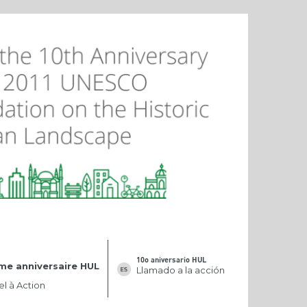
10o aniversario HUL
me anniversaire HUL
Llamado a la acción
l à Action